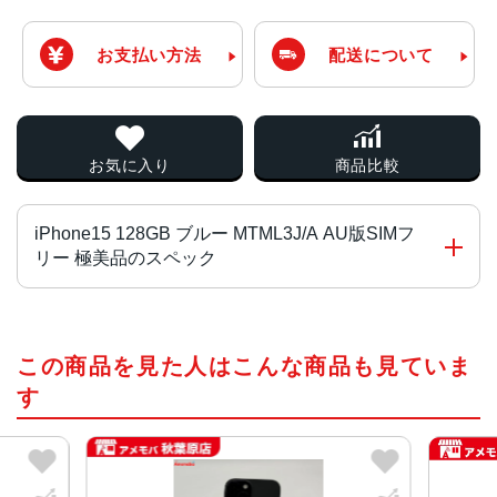
お支払い方法
配送について
お気に入り
商品比較
iPhone15 128GB ブルー MTML3J/A AU版SIMフ
リー 極美品のスペック
チップ・プロセッサー
この商品を見た人はこんな商品も見ていま
A16 Bionicチップ2つの高性能コアと4つの高効率コアを搭
載した6コアCPU5コアGPU16コアNeural Engine
す
カラー
ブラック、ブルー、グリーン、イエロー、ピンク