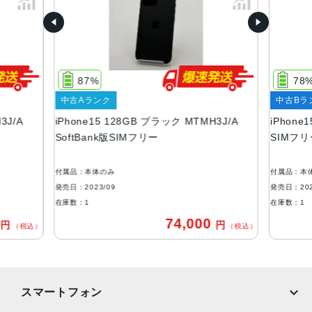
容量
128GB256GB512GB
サイズ・重さ
147.6×71.6×7.80mm ・171g
87%
78
液晶
中古Aランク
中古Bラ
3J/A
iPhone15 128GB ブラック MTMH3J/A
iPhone
6.1インチ（対角）オールスクリーンOLEDディスプレイ
SoftBank版SIMフリー
SIMフ
防沫性能、耐水性能、防塵性能
IEC規格60529にもとづくIP68等級（最大水深6メートルで
付属品：本体のみ
付属品：本
最大30分間）
発売日：2023/09
発売日：202
在庫数：1
在庫数：1
カメラ
0
74,000
円
円
（税込）
（税込）
48MPメイン：26mm、ƒ/1.6絞り値、センサーシフト光学
式手ぶれ補正、100% Focus Pixels、超高解像度の写真（2
4MPと48MP）に対応12MP超広角：13mm、ƒ/2.4絞り値と
120°視野角12MPの2倍望遠（クアッドピクセルセンサーを
スマートフォン
活用）：52mm、ƒ/1.6絞り値、センサーシフト光学式手ぶ