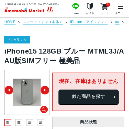
iPhone15 128GB ブルー MTML3J/A AU版SIMフリー 極美品 | 中古スマホ販売のアメモバマーケット
0
アメモバマーケット
Line
ガイド
カート
メニュー
HOME
スマートフォン（本体）
iPhone（アイフォン）
au
i
中古Aランク
iPhone15 128GB ブルー MTML3J/A
AU版SIMフリー 極美品
現在、在庫はありません
似た商品を探す
商品状態