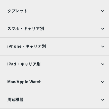
れ補正、100% Focus Pixels2倍の光学ズームイン、2倍の
光学ズームアウト、4倍の光学ズームレンジ最大10倍のデジ
iPhone
Galaxy
タブレット
タルズーム
Google Pixel
Xperia
TrueDepthカメラ
iPad
iPad mini
AQUOS
Xiaomi
スマホ・キャリア別
12MPカメラƒ/1.9絞り値
iPad Air
iPad Pro
生体認証
OPPO
Android
docomo
au
TrueDepthカメラによる顔認識の有効化
Surface
Galaxy Tab
iPhone・キャリア別
SoftBank
楽天モバイル
発売日
Xiaomi Tablet
docomo
au
2023年9月22日
Ymobile
SIMフリー
iPad・キャリア別
SoftBank
楽天モバイル
UQmobile
au
SoftBank
Ymobile
SIMフリー
Mac/Apple Watch
docomo
Wi-Fi
UQmobile
MacBook
MacBook Air
周辺機器
MacBook Pro
iMac