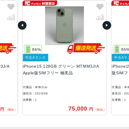
ブラック、ブルー、グリーン、イエロー、ピンク
容量
128GB256GB512GB
サイズ・重さ
147.6×71.6×7.80mm ・171g
86%
85%
液晶
中古Aランク
中古Aランク
iPhone15 128GB グリーン MTMM3J/A
iPhone15 12
6.1インチ（対角）オールスクリーンOLEDディスプレイ
Apple版SIMフリー 極美品
版SIMフリー
防沫性能、耐水性能、防塵性能
IEC規格60529にもとづくIP68等級（最大水深6メートルで
付属品：本体のみ
付属品：本体のみ
最大30分間）
発売日：2023/09
発売日：2023/09
在庫数：1
在庫数：1
カメラ
75,000
円
込）
（税込）
48MPメイン：26mm、ƒ/1.6絞り値、センサーシフト光学
式手ぶれ補正、100% Focus Pixels、超高解像度の写真（2
4MPと48MP）に対応12MP超広角：13mm、ƒ/2.4絞り値と