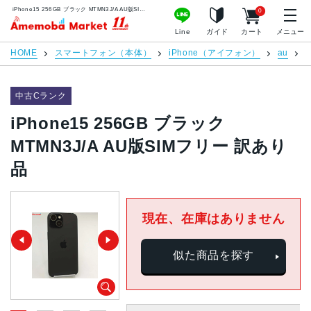
iPhone15 256GB ブラック MTMN3J/A AU版SIMフリー 訳あり品 | 中古スマホ販売のアメモバマーケット
0
アメモバマーケット
Line
ガイド
カート
メニュー
HOME
スマートフォン（本体）
iPhone（アイフォン）
au
i
中古Cランク
iPhone15 256GB ブラック
MTMN3J/A AU版SIMフリー 訳あり
品
現在、在庫はありません
似た商品を探す