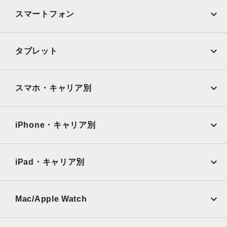
120°視野角12MPの2倍望遠（クアッドピクセルセンサーを
スマートフォン
活用）：52mm、ƒ/1.6絞り値、センサーシフト光学式手ぶ
れ補正、100% Focus Pixels2倍の光学ズームイン、2倍の
光学ズームアウト、4倍の光学ズームレンジ最大10倍のデジ
iPhone
Galaxy
タブレット
タルズーム
Google Pixel
Xperia
TrueDepthカメラ
iPad
iPad mini
AQUOS
Xiaomi
スマホ・キャリア別
12MPカメラƒ/1.9絞り値
iPad Air
iPad Pro
生体認証
OPPO
Android
docomo
au
TrueDepthカメラによる顔認識の有効化
Surface
Galaxy Tab
iPhone・キャリア別
SoftBank
楽天モバイル
発売日
Xiaomi Tablet
docomo
au
2023年9月22日
Ymobile
SIMフリー
iPad・キャリア別
SoftBank
楽天モバイル
UQmobile
au
SoftBank
Ymobile
SIMフリー
Mac/Apple Watch
docomo
Wi-Fi
UQmobile