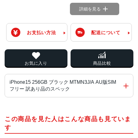
詳細を見る
お支払い方法
配送について
お気に入り
商品比較
iPhone15 256GB ブラック MTMN3J/A AU版SIM
フリー 訳あり品のスペック
チップ・プロセッサー
この商品を見た人はこんな商品も見ていま
A16 Bionicチップ2つの高性能コアと4つの高効率コアを搭
載した6コアCPU5コアGPU16コアNeural Engine
す
カラー