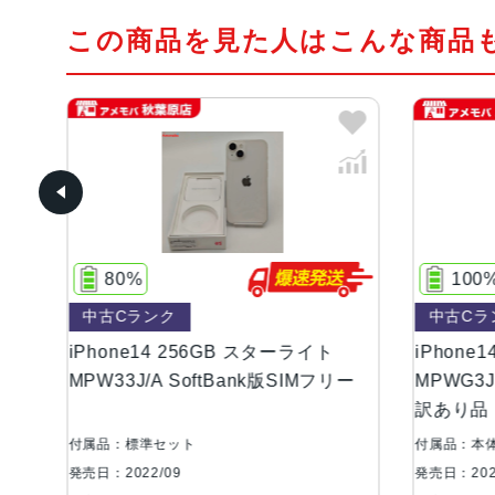
この商品を見た人はこんな商品
100%
中古Cランク
 256GB スターライト
iPhone14 256GB Product Red
SoftBank版SIMフリー
MPWG3J/A SoftBank版SIM
訳あり品
ット
付属品：本体のみ
発売日：2022/09