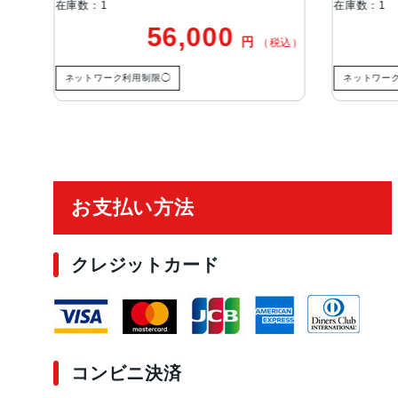
在庫数：1
56,000
53,000
円
円
（税込）
制限◯
ネットワーク利用制限△
ご利用ガイド
お支払い方法
クレジットカード
コンビニ決済