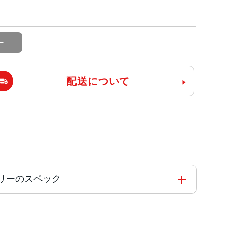
配送について
IMフリーのスペック
コアと4つの高効率コアを搭載した6コアCPU5コアG