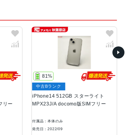
、(PRODUCT)RED、ブルー
ンOLEDディスプレイ
%
77%
ランク
中古Aランク
等級（最大水深6メートルで最大30分間）
e14 512GB スターライト
iPhone14 256GB ス
J/A docomo版SIMフリー
MPW33J/A AU版SIM
品
絞り値、センサーシフト光学式手ぶれ補正、7枚構成の
2MP超広角：13mm、ƒ/2.4絞り値と120°視野角、5枚
本体のみ
付属品：本体のみ
ト、最大5倍のデジタルズーム
22/09
発売日：2022/09