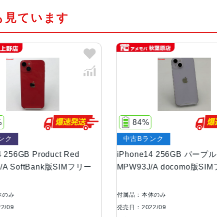
サー
PU16コアNeural Engine
も見ています
カラー
ミッドナイト、パープル、スターライト
容量
128GB、256GB、512GB
サイズ・重さ
146.7×71.5×7.8mm ・172g
液晶
6.1インチ（対角）オールスクリー
84%
81
中古Bランク
中古B
防沫性能、耐水性
IEC規格60529にもとづくIP68
能、防塵性能
iPhone14 256GB パープル
iPhon
フリー
MPW93J/A docomo版SIMフリー
MPX23
カメラ
12MPメイン：26mm、ƒ/1.5
レンズ、100% Focus Pixels1
付属品：本体のみ
付属品：
構成のレンズ2倍の光学ズームアウ
発売日：2022/09
発売日：20