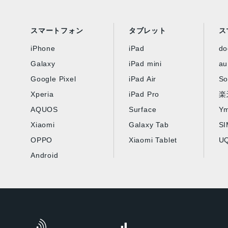
スマートフォン
タブレット
ス
iPhone
iPad
d
Galaxy
iPad mini
au
Google Pixel
iPad Air
So
Xperia
iPad Pro
楽
AQUOS
Surface
Ym
Xiaomi
Galaxy Tab
S
OPPO
Xiaomi Tablet
UQ
Android