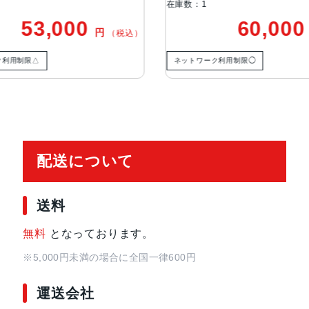
在庫数：1
在庫数：
TrueDepthカメラ
12MPカメラƒ/1.9絞り値
60,000
円
（税込）
（税込）
生体認証
TrueDepthカメラによる顔認識の
ネットワーク利用制限◯
ネットワ
発売日
2022年9月16日
配送について
送料
無料
となっております。
※5,000円未満の場合に全国一律600円
運送会社