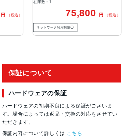
1
在庫数：1
75,800
60,00
円
（税込）
有効化
ーク利用制限◯
ネットワーク利用制限△
保証について
ハードウェアの保証
ハードウェアの初期不良による保証がございま
す。場合によっては返品・交換の対応をさせてい
ただきます。
保証内容について詳しくは
こちら