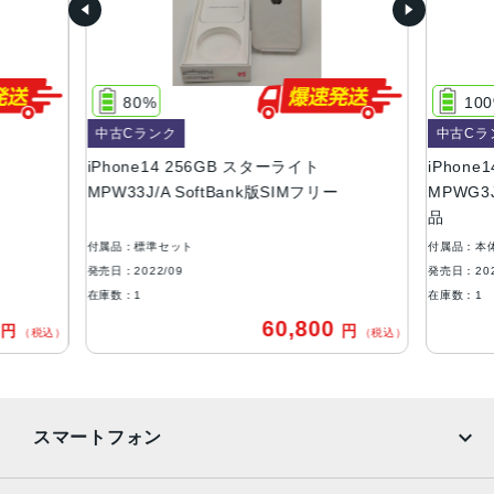
容量
128GB、256GB、512GB
サイズ・重さ
80%
10
146.7×71.5×7.8mm ・172g
中古Cランク
中古Cラ
液晶
iPhone14 256GB スターライト
iPhone1
MPW33J/A SoftBank版SIMフリー
MPWG3J
6.1インチ（対角）オールスクリーンOLEDディスプレイ
品
防沫性能、耐水性能、防塵性能
付属品：標準セット
付属品：本
IEC規格60529にもとづくIP68等級（最大水深6メートルで
発売日：2022/09
発売日：202
最大30分間）
在庫数：1
在庫数：1
0
60,800
円
円
カメラ
（税込）
（税込）
12MPメイン：26mm、ƒ/1.5絞り値、センサーシフト光学
式手ぶれ補正、7枚構成のレンズ、100% Focus Pixels12M
P超広角：13mm、ƒ/2.4絞り値と120°視野角、5枚構成のレ
スマートフォン
ンズ2倍の光学ズームアウト、最大5倍のデジタルズーム
TrueDepthカメラ