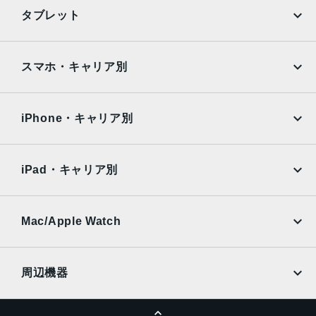
iPhone
Galaxy
タブレット
12MPカメラƒ/1.9絞り値
Google Pixel
Xperia
生体認証
iPad
iPad mini
AQUOS
Xiaomi
スマホ・キャリア別
TrueDepthカメラによる顔認識の有効化
iPad Air
iPad Pro
発売日
OPPO
Android
docomo
au
2022年9月16日
Surface
Galaxy Tab
iPhone・キャリア別
SoftBank
楽天モバイル
Xiaomi Tablet
docomo
au
Ymobile
SIMフリー
iPad・キャリア別
SoftBank
楽天モバイル
UQmobile
au
SoftBank
Ymobile
SIMフリー
Mac/Apple Watch
docomo
Wi-Fi
UQmobile
MacBook
MacBook Air
周辺機器
MacBook Pro
iMac
ページトップへ
Apple Pencil
Keyboard