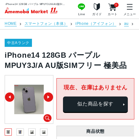
iPhone14 128GB パープル MPUY3J/A AU版SIMフリー 極美品 | 中古スマホ販売のアメモバマーケット
0
アメモバマーケット
Line
ガイド
カート
メニュー
HOME
スマートフォン（本体）
iPhone（アイフォン）
au
i
中古Aランク
iPhone14 128GB パープル
MPUY3J/A AU版SIMフリー 極美品
現在、在庫はありません
似た商品を探す
商品状態