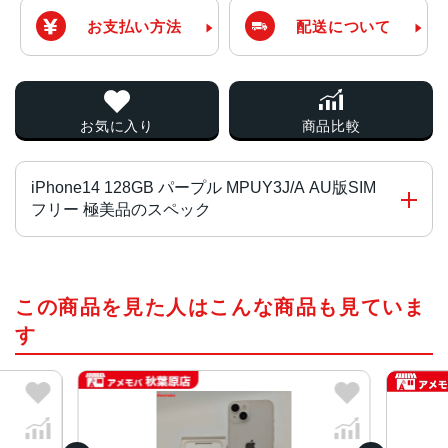
お支払い方法
配送について
お気に入り
商品比較
iPhone14 128GB パープル MPUY3J/A AU版SIM
フリー 極美品のスペック
チップ・プロセッサー
この商品を見た人はこんな商品も見ていま
A15 Bionicチップ2つの高性能コアと4つの高効率コアを搭
載した6コアCPU5コアGPU16コアNeural Engine
す
カラー
ミッドナイト、パープル、スターライト、(PRODUCT)RE
D、ブルー