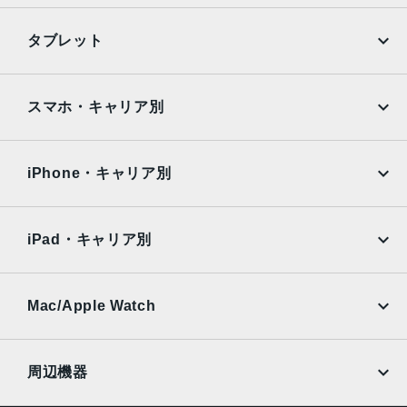
TrueDepthカメラ
iPhone
Galaxy
タブレット
12MPカメラƒ/1.9絞り値
Google Pixel
Xperia
生体認証
iPad
iPad mini
AQUOS
Xiaomi
スマホ・キャリア別
TrueDepthカメラによる顔認識の有効化
iPad Air
iPad Pro
発売日
OPPO
Android
docomo
au
2022年9月16日
Surface
Galaxy Tab
iPhone・キャリア別
SoftBank
楽天モバイル
Xiaomi Tablet
docomo
au
Ymobile
SIMフリー
iPad・キャリア別
SoftBank
楽天モバイル
UQmobile
au
SoftBank
Ymobile
SIMフリー
Mac/Apple Watch
docomo
Wi-Fi
UQmobile
MacBook
MacBook Air
周辺機器
MacBook Pro
iMac