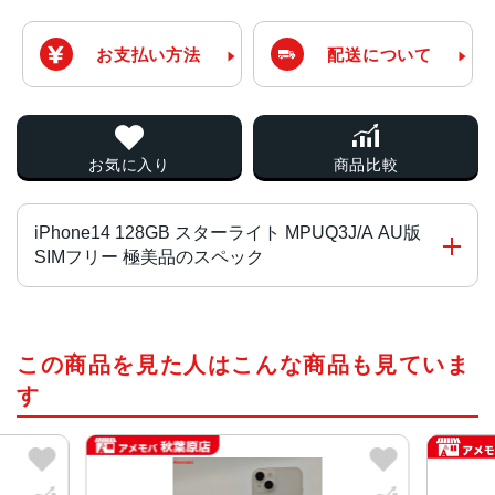
お支払い方法
配送について
お気に入り
商品比較
iPhone14 128GB スターライト MPUQ3J/A AU版
SIMフリー 極美品のスペック
チップ・プロセッサー
この商品を見た人はこんな商品も見ていま
A15 Bionicチップ2つの高性能コアと4つの高効率コアを搭
載した6コアCPU5コアGPU16コアNeural Engine
す
カラー
ミッドナイト、パープル、スターライト、(PRODUCT)RE
D、ブルー