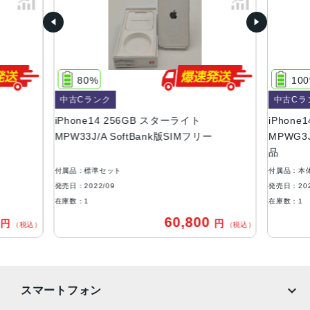
容量
128GB、256GB、512GB
サイズ・重さ
80%
10
146.7×71.5×7.8mm ・172g
中古Cランク
中古Cラ
液晶
iPhone14 256GB スターライト
iPhone1
MPW33J/A SoftBank版SIMフリー
MPWG3J
6.1インチ（対角）オールスクリーンOLEDディスプレイ
品
防沫性能、耐水性能、防塵性能
付属品：標準セット
付属品：本
IEC規格60529にもとづくIP68等級（最大水深6メートルで
発売日：2022/09
発売日：202
最大30分間）
在庫数：1
在庫数：1
0
60,800
円
円
カメラ
（税込）
（税込）
12MPメイン：26mm、ƒ/1.5絞り値、センサーシフト光学
式手ぶれ補正、7枚構成のレンズ、100% Focus Pixels12M
P超広角：13mm、ƒ/2.4絞り値と120°視野角、5枚構成のレ
スマートフォン
ンズ2倍の光学ズームアウト、最大5倍のデジタルズーム