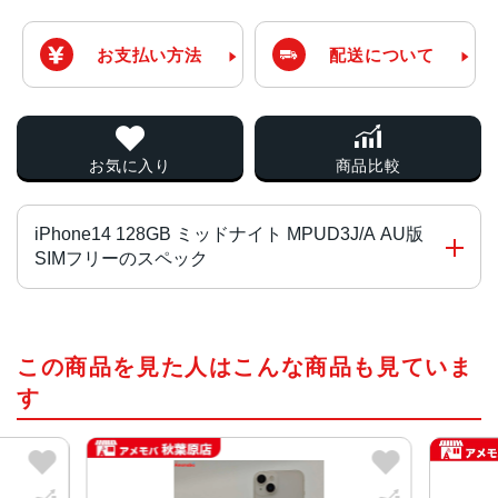
お支払い方法
配送について
お気に入り
商品比較
iPhone14 128GB ミッドナイト MPUD3J/A AU版
SIMフリーのスペック
チップ・プロセッサー
この商品を見た人はこんな商品も見ていま
A15 Bionicチップ2つの高性能コアと4つの高効率コアを搭
載した6コアCPU5コアGPU16コアNeural Engine
す
カラー
ミッドナイト、パープル、スターライト、(PRODUCT)RE
D、ブルー