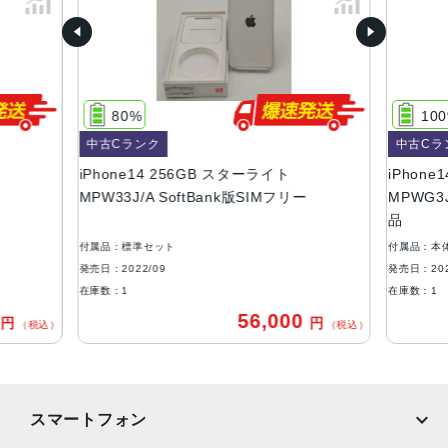
容量
128GB、256GB、512GB
サイズ・重さ
80%
10
146.7×71.5×7.8mm ・172g
中古Cランク
中古Cラ
液晶
iPhone14 256GB スターライト
iPhone1
MPW33J/A SoftBank版SIMフリー
MPWG3J
6.1インチ（対角）オールスクリーンOLEDディスプレイ
品
防沫性能、耐水性能、防塵性能
付属品：標準セット
付属品：本
IEC規格60529にもとづくIP68等級（最大水深6メートルで
発売日：2022/09
発売日：202
最大30分間）
在庫数：1
在庫数：1
0
56,000
円
円
カメラ
（税込）
（税込）
12MPメイン：26mm、ƒ/1.5絞り値、センサーシフト光学
式手ぶれ補正、7枚構成のレンズ、100% Focus Pixels12M
P超広角：13mm、ƒ/2.4絞り値と120°視野角、5枚構成のレ
スマートフォン
ンズ2倍の光学ズームアウト、最大5倍のデジタルズーム