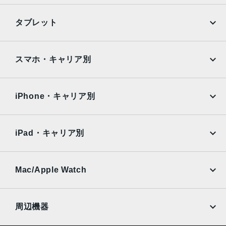
TrueDepthカメラ
iPhone
Galaxy
タブレット
12MPカメラƒ/1.9絞り値
Google Pixel
Xperia
生体認証
iPad
iPad mini
AQUOS
Xiaomi
スマホ・キャリア別
TrueDepthカメラによる顔認識の有効化
iPad Air
iPad Pro
発売日
OPPO
Android
docomo
au
2022年9月16日
Surface
Galaxy Tab
iPhone・キャリア別
SoftBank
楽天モバイル
Xiaomi Tablet
docomo
au
Ymobile
SIMフリー
iPad・キャリア別
SoftBank
楽天モバイル
UQmobile
au
SoftBank
Ymobile
SIMフリー
Mac/Apple Watch
docomo
Wi-Fi
UQmobile
MacBook
MacBook Air
周辺機器
MacBook Pro
iMac