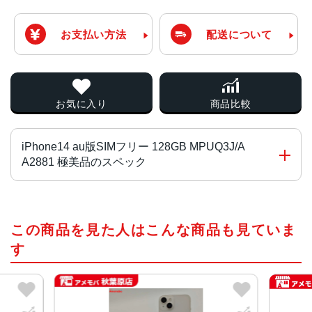
お支払い方法
配送について
お気に入り
商品比較
iPhone14 au版SIMフリー 128GB MPUQ3J/A
A2881 極美品のスペック
チップ・プロセッサー
この商品を見た人はこんな商品も見ていま
A15 Bionicチップ2つの高性能コアと4つの高効率コアを搭
載した6コアCPU5コアGPU16コアNeural Engine
す
カラー
ミッドナイト、パープル、スターライト、(PRODUCT)RE
D、ブルー