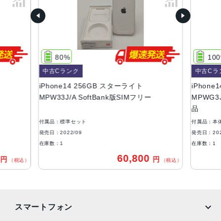
容量
128GB、256GB、512GB
サイズ・重さ
80%
10
146.7×71.5×7.8mm ・172g
中古Cランク
中古Cラ
液晶
iPhone14 256GB スターライト
iPhone1
MPW33J/A SoftBank版SIMフリー
MPWG3J
6.1インチ（対角）オールスクリーンOLEDディスプレイ
品
防沫性能、耐水性能、防塵性能
付属品：標準セット
付属品：本
IEC規格60529にもとづくIP68等級（最大水深6メートルで
発売日：2022/09
発売日：202
最大30分間）
在庫数：1
在庫数：1
0
60,800
円
円
カメラ
（税込）
（税込）
12MPメイン：26mm、ƒ/1.5絞り値、センサーシフト光学
式手ぶれ補正、7枚構成のレンズ、100% Focus Pixels12M
P超広角：13mm、ƒ/2.4絞り値と120°視野角、5枚構成のレ
スマートフォン
ンズ2倍の光学ズームアウト、最大5倍のデジタルズーム