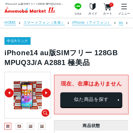
iPhone14 au版SIMフリー 128GB MPUQ3J/A A2881 極美品 | 中古スマホ販売のアメモバマーケット
0
アメモバマーケット
Line
ガイド
カート
メニュー
HOME
スマートフォン（本体）
iPhone（アイフォン）
au
i
中古Aランク
iPhone14 au版SIMフリー 128GB
MPUQ3J/A A2881 極美品
現在、在庫はありません
似た商品を探す
商品状態