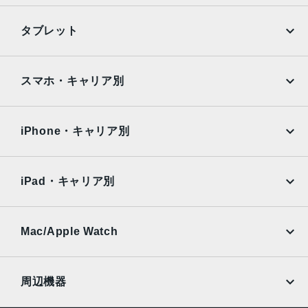
TrueDepthカメラ
iPhone
Galaxy
タブレット
12MPカメラƒ/1.9絞り値
Google Pixel
Xperia
生体認証
iPad
iPad mini
AQUOS
Xiaomi
スマホ・キャリア別
TrueDepthカメラによる顔認識の有効化
iPad Air
iPad Pro
発売日
OPPO
Android
docomo
au
2022年9月16日
Surface
Galaxy Tab
iPhone・キャリア別
SoftBank
楽天モバイル
Xiaomi Tablet
docomo
au
Ymobile
SIMフリー
iPad・キャリア別
SoftBank
楽天モバイル
UQmobile
au
SoftBank
Ymobile
SIMフリー
Mac/Apple Watch
docomo
Wi-Fi
UQmobile
MacBook
MacBook Air
周辺機器
MacBook Pro
iMac