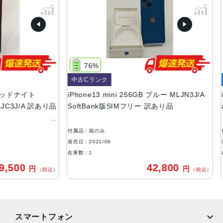
(PRODUCT)RED 、スターライト、ミッドナイト、ブル
ー、ピンク、グリーン
容量
128GB、256GB、512GB
76%
サイズ・重さ
中古Cランク
中古
131.5×64.2×7.65mm ・140g
ドナイト
iPhone13 mini 256GB ブルー MLJN3J/A
iPho
液晶
J/A 訳あり品
SoftBank版SIMフリー 訳あり品
au版
5.4インチ（対角）オールスクリーンOLEDディスプレイ
付属品：箱のみ
付属品
防沫性能、耐水性能、防塵性能
発売日：2021/09
発売日：
IEC規格60529にもとづくIP68等級（最大水深6メートルで
在庫数：1
在庫数
最大30分間）
00
42,800
円
円
（税込）
（税込）
カメラ
デュアル12MPカメラシステム：広角、超広角カメラ広角：
ƒ/1.6絞り値超広角：ƒ/2.4絞り値と120°視野角2倍の光学ズ
スマートフォン
ームアウト最大5倍のデジタルズーム