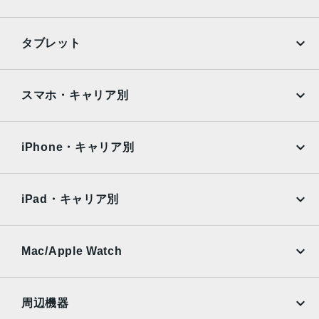
TrueDepthカメラ
iPhone
Galaxy
タブレット
12MPカメラƒ/2.2絞り値
Google Pixel
Xperia
生体認証
iPad
iPad mini
AQUOS
Xiaomi
スマホ・キャリア別
TrueDepthカメラによる顔認識の有効化
iPad Air
iPad Pro
発売日
OPPO
Android
docomo
au
2021年9月24日
Surface
Galaxy Tab
iPhone・キャリア別
SoftBank
楽天モバイル
Xiaomi Tablet
docomo
au
Ymobile
SIMフリー
iPad・キャリア別
SoftBank
楽天モバイル
UQmobile
au
SoftBank
Ymobile
SIMフリー
Mac/Apple Watch
docomo
Wi-Fi
UQmobile
MacBook
MacBook Air
周辺機器