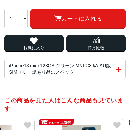
カートに入れる
お気に入り
商品比較
iPhone13 mini 128GB グリーン MNFC3J/A AU版
SIMフリー 訳あり品のスペック
チップ・プロセッサー
この商品を見た人はこんな商品も見ていま
A15 Bionicチップ2つの高性能コアと4つの高効率コアを搭
載した新しい6コアCPU新しい4コアGPU新しい16コアNeu
す
ral Engine
カラー