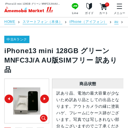
iPhone13 mini 128GB グリーン MNFC3J/A AU版SIMフリー 訳あり品 | 中古スマホ販売のアメモバマーケット
0
アメモバマーケット
Line
ガイド
カート
メニュー
HOME
スマートフォン（本体）
iPhone（アイフォン）
au
i
中古Aランク
iPhone13 mini 128GB グリーン
MNFC3J/A AU版SIMフリー 訳あり
品
商品状態
訳あり品、電池の最大容量が少な
いため訳あり品としての出品とな
ります。アウトカメラの縁に塗装
ハゲ、フレームにケース跡がござ
います。写真では写しきれない部
分もございますのでご了承くださ