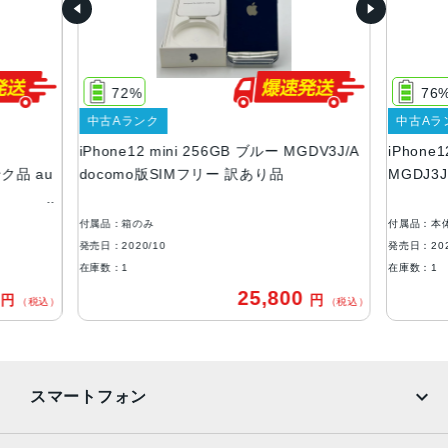
画面解像度
2340 X 1080
72%
76
OS
中古Aランク
中古Aラ
iOS
iPhone12 mini 256GB ブルー MGDV3J/A
iPhone
ストレージ容量
ンク品 au
docomo版SIMフリー 訳あり品
MGDJ3
64GB, 128GB, 256GB
付属品：箱のみ
付属品：本
本体素材
発売日：2020/10
発売日：202
アルミニウム, ガラス
在庫数：1
在庫数：1
0
25,800
円
円
ブロードバンド世代
（税込）
（税込）
5G
通信規格
スマートフォン
CDMA方式, GSM方式
カラー