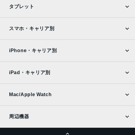
iPhone
Galaxy
タブレット
Black, Blue, Green, PRODUCT(RED) Special Edition, Re
d, White
Google Pixel
Xperia
iPad
iPad mini
特長
AQUOS
Xiaomi
スマホ・キャリア別
クワッドバンド, スマートフォン, ワイヤレス充電, 急速充電
iPad Air
iPad Pro
OPPO
Android
可能, 有機ELディスプレイ, 防滴
docomo
au
Surface
Galaxy Tab
iPhone・キャリア別
レンズ数
SoftBank
楽天モバイル
デュアルレンズ
Xiaomi Tablet
docomo
au
Ymobile
SIMフリー
iPad・キャリア別
RAM
SoftBank
楽天モバイル
4 GB
UQmobile
au
SoftBank
保護
Ymobile
SIMフリー
Mac/Apple Watch
docomo
Wi-Fi
耐指紋撥油コーティング, 防塵, 防水, 防滴
UQmobile
MacBook
MacBook Air
認証機能
周辺機器
顔認証
MacBook Pro
iMac
ページトップへ
Apple Pencil
Keyboard
搭載センサー