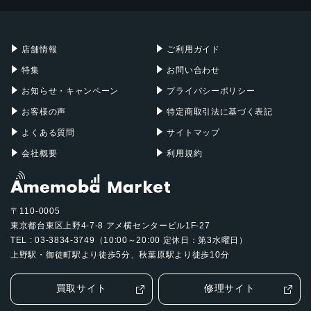
Mac mini
Mac Studio
ジャイロセンサー, デジタルコンパス, 加速度計, 周囲光セン
充電器
iPadケース
Mac Pro
Apple Watch
サー, 気圧センサー, 近接センサー
店舗情報
ご利用ガイド
SIMスロット数
特集
お問い合わせ
シングルSIM+eSIM
お知らせ・キャンペーン
プライバシーポリシー
前面カメラ解像度
お客様の声
特定商取引法に基づく表記
1,200万画素
よくある質問
サイトマップ
会社概要
利用規約
〒110-0005
東京都台東区上野4-7-8 アメ横センタービル1F-27
TEL : 03-3834-3749（10:00～20:00 定休日：第3水曜日）
上野駅・御徒町駅より徒歩5分、秋葉原駅より徒歩10分
買取サイト
修理サイト