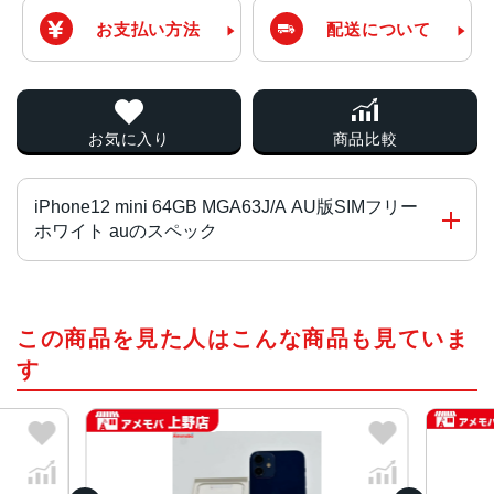
お支払い方法
配送について
お気に入り
商品比較
iPhone12 mini 64GB MGA63J/A AU版SIMフリー
ホワイト auのスペック
画面サイズ
この商品を見た人はこんな商品も見ていま
5.4インチ
す
発売日
2020年10月
質量
133g