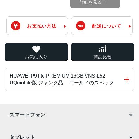
詳細を見る
お支払い方法
配送について
お気に入り
商品比較
HUAWEI P9 lite PREMIUM 16GB VNS-L52
UQmobile版 ジャンク品 ゴールドのスペック
チップ・プロセッサー
Snapdragon 617 MSM8952 オクタコア
スマートフォン
カラー
iPhone
Galaxy
ブラック、ホワイト、ゴールド
タブレット