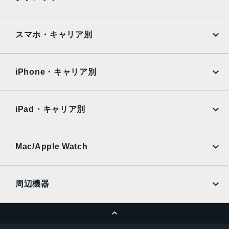
サイズ・重さ
Google Pixel
Xperia
iPad
iPad mini
72.6x146.8x7.5mm・147g
AQUOS
Xiaomi
スマホ・キャリア別
液晶
iPad Air
iPad Pro
OPPO
Android
5.2インチ
docomo
au
Surface
Galaxy Tab
iPhone・キャリア別
内蔵メモリ
SoftBank
楽天モバイル
Xiaomi Tablet
16GB
docomo
au
Ymobile
SIMフリー
iPad・キャリア別
アウトカメラ
SoftBank
楽天モバイル
UQmobile
1300万画素
au
SoftBank
Ymobile
SIMフリー
Mac/Apple Watch
バッテリー容量
docomo
Wi-Fi
3000mAh
UQmobile
MacBook
MacBook Air
周辺機器
認証機能
MacBook Pro
iMac
指紋認証
ページトップへ
Apple Pencil
Keyboard
発売日
Mac mini
Mac Studio