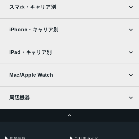
2022年10月13日
iPad
iPad mini
AQUOS
Xiaomi
スマホ・キャリア別
iPad Air
iPad Pro
OPPO
Android
docomo
au
Surface
Galaxy Tab
iPhone・キャリア別
SoftBank
楽天モバイル
Xiaomi Tablet
docomo
au
Ymobile
SIMフリー
iPad・キャリア別
SoftBank
楽天モバイル
UQmobile
au
SoftBank
Ymobile
SIMフリー
Mac/Apple Watch
docomo
Wi-Fi
UQmobile
MacBook
MacBook Air
周辺機器
MacBook Pro
iMac
ページトップへ
Apple Pencil
Keyboard
Mac mini
Mac Studio
充電器
iPadケース
Mac Pro
Apple Watch
店舗情報
ご利用ガイド