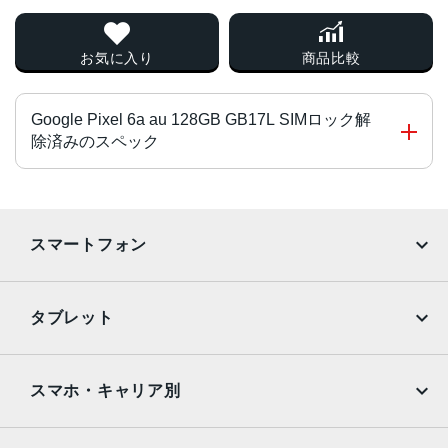
お気に入り
商品比較
Google Pixel 6a au 128GB GB17L SIMロック解
除済みのスペック
チップ・プロセッサー
Google Tensor
スマートフォン
カラー
iPhone
Galaxy
Charcoal、Chalk、Sage
タブレット
サイズ・重さ
Google Pixel
Xperia
iPad
iPad mini
71.8x152.2x8.9mm・178g
AQUOS
Xiaomi
スマホ・キャリア別
液晶
iPad Air
iPad Pro
OPPO
Android
6.14インチ