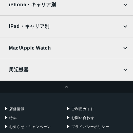
docomo
au
Surface
Galaxy Tab
iPhone・キャリア別
アウトカメラ
SoftBank
楽天モバイル
Xiaomi Tablet
12.2 メガピクセル(広角)
docomo
au
Ymobile
SIMフリー
12 メガピクセル(ウルトラワイド)
iPad・キャリア別
SoftBank
楽天モバイル
インカメラ
UQmobile
au
SoftBank
8 メガピクセル
Ymobile
SIMフリー
Mac/Apple Watch
内蔵メモリ
docomo
Wi-Fi
UQmobile
MacBook
MacBook Air
ROM：128GB
周辺機器
RAM：6GB
MacBook Pro
iMac
バッテリー容量
ページトップへ
Apple Pencil
Keyboard
Mac mini
Mac Studio
4410ｍAh
充電器
iPadケース
認証機能
Mac Pro
Apple Watch
店舗情報
ご利用ガイド
指紋認証
特集
お問い合わせ
発売日
お知らせ・キャンペーン
プライバシーポリシー