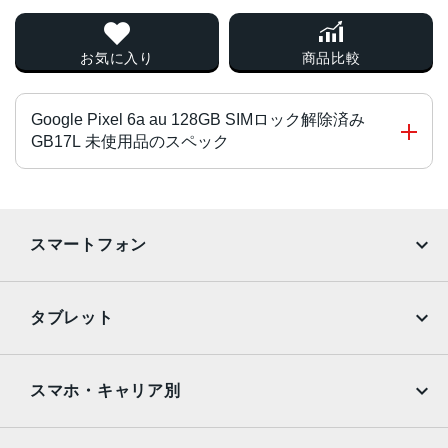
お気に入り
商品比較
Google Pixel 6a au 128GB SIMロック解除済み
GB17L 未使用品のスペック
チップ・プロセッサー
Google Tensor
スマートフォン
カラー
iPhone
Galaxy
Charcoal、Chalk、Sage
タブレット
サイズ・重さ
Google Pixel
Xperia
iPad
iPad mini
71.8x152.2x8.9mm・178g
AQUOS
Xiaomi
スマホ・キャリア別
液晶
iPad Air
iPad Pro
OPPO
Android
6.14インチ