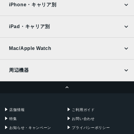
docomo
au
Surface
Galaxy Tab
iPhone・キャリア別
アウトカメラ
SoftBank
楽天モバイル
Xiaomi Tablet
12.2 メガピクセル(広角)
docomo
au
Ymobile
SIMフリー
12 メガピクセル(ウルトラワイド)
iPad・キャリア別
SoftBank
楽天モバイル
インカメラ
UQmobile
au
SoftBank
8 メガピクセル
Ymobile
SIMフリー
Mac/Apple Watch
内蔵メモリ
docomo
Wi-Fi
UQmobile
MacBook
MacBook Air
ROM：128GB
周辺機器
RAM：6GB
MacBook Pro
iMac
バッテリー容量
ページトップへ
Apple Pencil
Keyboard
Mac mini
Mac Studio
4410ｍAh
充電器
iPadケース
認証機能
Mac Pro
Apple Watch
店舗情報
ご利用ガイド
指紋認証
特集
お問い合わせ
発売日
お知らせ・キャンペーン
プライバシーポリシー