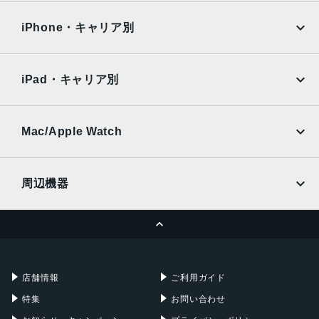
OPPO
Android
6.14インチ
docomo
au
Surface
Galaxy Tab
iPhone・キャリア別
アウトカメラ
SoftBank
楽天モバイル
Xiaomi Tablet
12.2 メガピクセル(広角)
docomo
au
Ymobile
SIMフリー
12 メガピクセル(ウルトラワイド)
iPad・キャリア別
SoftBank
楽天モバイル
インカメラ
UQmobile
au
SoftBank
8 メガピクセル
Ymobile
SIMフリー
Mac/Apple Watch
内蔵メモリ
docomo
Wi-Fi
UQmobile
MacBook
MacBook Air
ROM：128GB
周辺機器
RAM：6GB
MacBook Pro
iMac
バッテリー容量
ページトップへ
Apple Pencil
Keyboard
Mac mini
Mac Studio
4410ｍAh
充電器
iPadケース
認証機能
Mac Pro
Apple Watch
店舗情報
ご利用ガイド
指紋認証
特集
お問い合わせ
発売日