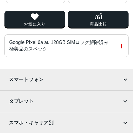
お気に入り
商品比較
Google Pixel 6a au 128GB SIMロック解除済み
極美品のスペック
チップ・プロセッサー
Google Tensor
スマートフォン
カラー
iPhone
Galaxy
Charcoal、Chalk、Sage
タブレット
サイズ・重さ
Google Pixel
Xperia
iPad
iPad mini
71.8x152.2x8.9mm・178g
AQUOS
Xiaomi
スマホ・キャリア別
液晶
iPad Air
iPad Pro