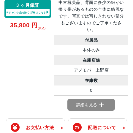
中古極美品、背面に多少の細かい
3 ヶ月保証
擦り傷があるものの全体に綺麗な
※ジャンク品を除く
詳細はこちら
です。写真では写しきれない部分
もございますのでご了承くださ
35,800
円
(税込)
い。
付属品
本体のみ
在庫店舗
アメモバ 上野店
在庫数
0
詳細を見る
お支払い方法
配送について