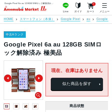
Google Pixel 6a au 128GB SIMロック解除済み 極美品 | 中古スマホ販売のアメモバマーケット
0
アメモバマーケット
Line
ガイド
カート
メニュー
HOME
スマートフォン（本体）
Google Pixel
au
Google Pi
中古Aランク
Google Pixel 6a au 128GB SIMロ
ック解除済み 極美品
現在、在庫はありません
似た商品を探す
商品状態