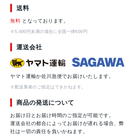
送料
サイズ・重さ
71.8x152.2x8.9mm・178g
無料
となっております。
液晶
6.14インチ
※5,000円未満の場合に全国一律600円
アウトカメラ
12.2 メガピクセル(広角)
運送会社
12 メガピクセル(ウルトラワイド)
インカメラ
8 メガピクセル
ヤマト運輸か佐川急便でお届けいたします。
内蔵メモリ
ROM：128GB
※配送業者のご指定はできかねます。
RAM：6GB
商品の発送について
バッテリー容量
4410ｍAh
お届け日とお届け時間のご指定が可能です。
運送会社の都合によってお届けが遅れる場合、弊
認証機能
指紋認証
社は一切の責任を負いかねます。