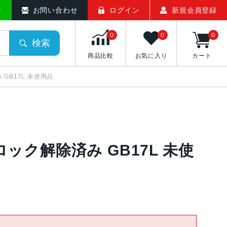
せ
お問い合わせ
ログイン
新規会員登録
0
0
0
検索
商品比較
お気に入り
カート
済み GB17L 未使用品
 SIMロック解除済み GB17L 未使