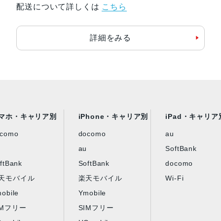
配送について詳しくは
こちら
発売日
2022年7月28日
詳細をみる
マホ・キャリア別
iPhone・キャリア別
iPad・キャリア
ocomo
docomo
au
au
SoftBank
ftBank
SoftBank
docomo
天モバイル
楽天モバイル
Wi-Fi
obile
Ymobile
IMフリー
SIMフリー