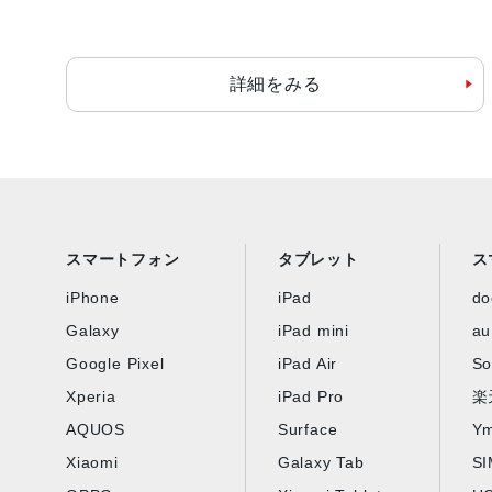
詳細をみる
スマートフォン
タブレット
ス
iPhone
iPad
d
Galaxy
iPad mini
au
Google Pixel
iPad Air
So
Xperia
iPad Pro
楽
AQUOS
Surface
Ym
Xiaomi
Galaxy Tab
S