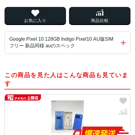
お気に入り
商品比較
Google Pixel 10 128GB Indigo Pixel10 AU版SIM
フリー 新品同様 auのスペック
CPU
この商品を見た人はこんな商品も見ていま
Google Tensor G5
す
画面サイズ
6.3インチ
内蔵メモリ
(RAM)12GB
(ROM)128GB 256GB
画面解像度