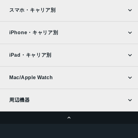
認証機能
iPad
iPad mini
AQUOS
Xiaomi
スマホ・キャリア別
指紋/颜認証
iPad Air
iPad Pro
カラ-
OPPO
Android
docomo
au
Obsidian
Surface
Galaxy Tab
iPhone・キャリア別
Frost
SoftBank
楽天モバイル
Xiaomi Tablet
Lemongrass
docomo
au
Indigo
Ymobile
SIMフリー
iPad・キャリア別
発売日
SoftBank
楽天モバイル
UQmobile
au
SoftBank
2025年8月28日
Ymobile
SIMフリー
Mac/Apple Watch
docomo
Wi-Fi
UQmobile
MacBook
MacBook Air
周辺機器
MacBook Pro
iMac
ページトップへ
Apple Pencil
Keyboard
Mac mini
Mac Studio
充電器
iPadケース
Mac Pro
Apple Watch