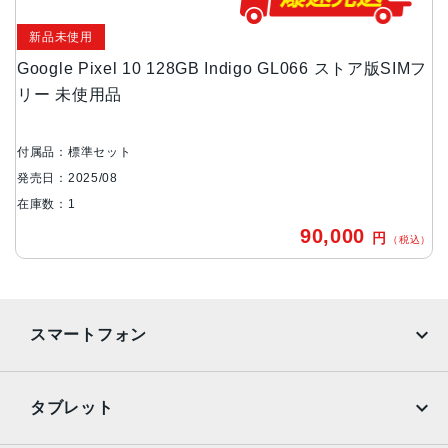
2424x1080
新品未使用
背面力メラ画素数
Google Pixel 10 128GB Indigo GL066 ストア版SIMフ
リー 未使用品
広角：約4800万画素
ウルトラワイド：約1300万画素
望遠：約1080万画素
付属品：標準セット
前面力メラ画素数
発売日：2025/08
在庫数：1
約1050万画素
90,000
円
（税込）
本体サイズ
約W72.0×H152.8×D8.6mm
重量
スマートフォン
204g
バッテリ-容量
iPhone
Galaxy
タブレット
4970mAh
Google Pixel
Xperia