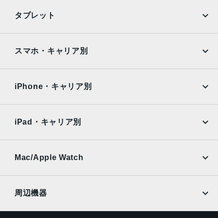
光学3倍望遠：約1000万画素
iPhone
Galaxy
タブレット
前面カメラ
Google Pixel
Xperia
約1200万画素
iPad
iPad mini
AQUOS
Xiaomi
スマホ・キャリア別
認証機能
iPad Air
iPad Pro
OPPO
Android
指紋認証
docomo
au
顔認証
Surface
Galaxy Tab
iPhone・キャリア別
SoftBank
楽天モバイル
Xiaomi Tablet
docomo
au
Ymobile
SIMフリー
iPad・キャリア別
SoftBank
楽天モバイル
UQmobile
au
SoftBank
Ymobile
SIMフリー
Mac/Apple Watch
docomo
Wi-Fi
UQmobile
MacBook
MacBook Air
周辺機器
MacBook Pro
iMac
ページトップへ