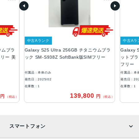
約W78×H163×D8.2mm
重量
218g
カラー
中古Aランク
中古Aラ
チタニウム シルバーブルー
タニウムブラ
Galaxy S25 Ultra 256GB チタニウムブラ
Galaxy
チタニウム ブラック
Mフリー 美
ック SM-S938Z SoftBank版SIMフリー
ットブラック
メモリ容量
フリー
RAM:12GB
付属品：本体のみ
付属品：本
ROM:256GB、512GB、1TB
発売日：2025/02
発売日：202
在庫数：1
在庫数：1
バッテリー容量
0
139,800
円
円
（税込）
（税込）
5000mAh
背面カメラ
超広角：約5000万画素
スマートフォン
広角：約2億画素
光学5倍望遠：約5000万画素