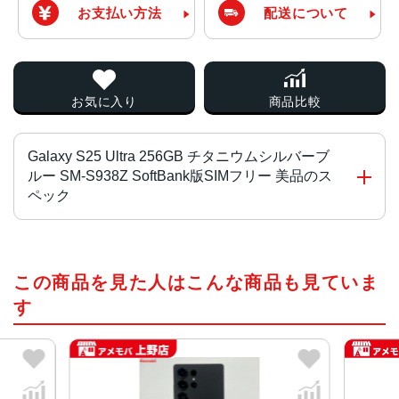
お支払い方法
配送について
お気に入り
商品比較
Galaxy S25 Ultra 256GB チタニウムシルバーブ
ルー SM-S938Z SoftBank版SIMフリー 美品のス
ペック
CPU
この商品を見た人はこんな商品も見ていま
Snapdragon 8 Elite for Galaxy
す
液晶
約6.9インチ
サイズ