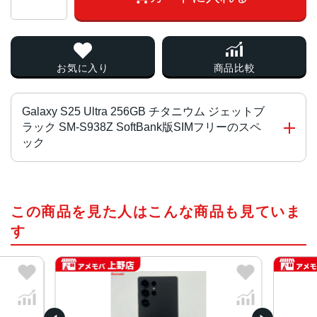
お気に入り
商品比較
Galaxy S25 Ultra 256GB チタニウム ジェットブ
ラック SM-S938Z SoftBank版SIMフリーのスペ
ック
CPU
この商品を見た人はこんな商品も見ていま
Snapdragon 8 Elite for Galaxy
す
液晶
約6.9インチ
サイズ
約W78×H163×D8.2mm