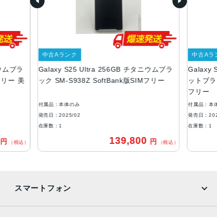
重量
218g
カラー
中古Aランク
中古Aラ
チタニウム シルバーブルー
タニウムブラ
Galaxy S25 Ultra 256GB チタニウムブラ
Galaxy
チタニウム ブラック
Mフリー 美
ック SM-S938Z SoftBank版SIMフリー
ットブラック
メモリ容量
フリー
RAM:12GB
付属品：本体のみ
付属品：本
ROM:256GB、512GB、1TB
発売日：2025/02
発売日：202
在庫数：1
在庫数：1
バッテリー容量
0
139,800
円
円
（税込）
（税込）
5000mAh
背面カメラ
超広角：約5000万画素
スマートフォン
広角：約2億画素
光学5倍望遠：約5000万画素
光学3倍望遠：約1000万画素
iPhone
Galaxy