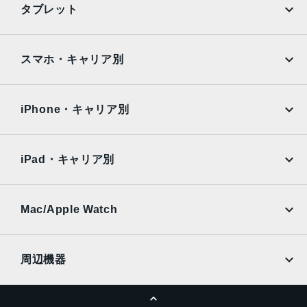
タブレット
前面カメラ
Google Pixel
Xperia
約1200万画素
iPad
iPad mini
AQUOS
Xiaomi
スマホ・キャリア別
認証機能
iPad Air
iPad Pro
OPPO
Android
指紋認証
docomo
au
顔認証
Surface
Galaxy Tab
iPhone・キャリア別
SoftBank
楽天モバイル
Xiaomi Tablet
docomo
au
Ymobile
SIMフリー
iPad・キャリア別
SoftBank
楽天モバイル
UQmobile
au
SoftBank
Ymobile
SIMフリー
Mac/Apple Watch
docomo
Wi-Fi
UQmobile
MacBook
MacBook Air
周辺機器
MacBook Pro
iMac
ページトップへ
Apple Pencil
Keyboard