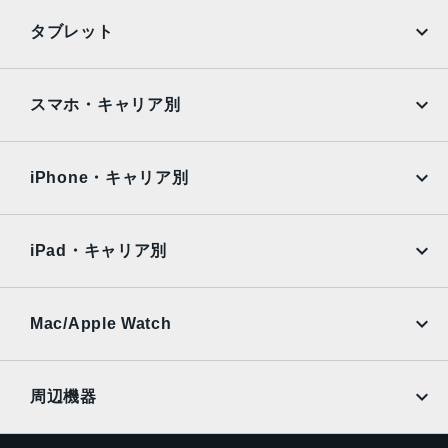
光学3倍望遠：約1000万画素
iPhone
Galaxy
タブレット
前面カメラ
Google Pixel
Xperia
約1200万画素
iPad
iPad mini
AQUOS
Xiaomi
スマホ・キャリア別
認証機能
iPad Air
iPad Pro
OPPO
Android
指紋認証
docomo
au
顔認証
Surface
Galaxy Tab
iPhone・キャリア別
SoftBank
楽天モバイル
Xiaomi Tablet
docomo
au
Ymobile
SIMフリー
iPad・キャリア別
SoftBank
楽天モバイル
UQmobile
au
SoftBank
Ymobile
SIMフリー
Mac/Apple Watch
docomo
Wi-Fi
UQmobile
MacBook
MacBook Air
周辺機器
MacBook Pro
iMac
ページトップへ