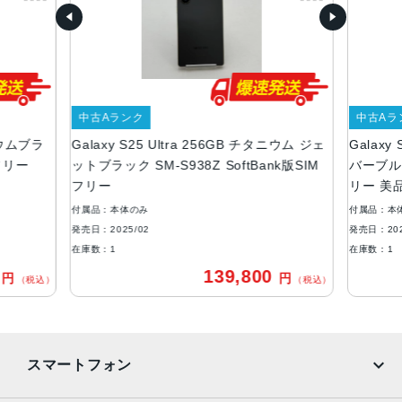
約W78×H163×D8.2mm
重量
218g
カラー
中古Aランク
中古Aラ
チタニウム シルバーブルー
タニウムブラ
Galaxy S25 Ultra 256GB チタニウム ジェ
Galaxy
チタニウム ブラック
Mフリー
ットブラック SM-S938Z SoftBank版SIM
バーブルー 
メモリ容量
フリー
リー 美
RAM:12GB
付属品：本体のみ
付属品：本
ROM:256GB、512GB、1TB
発売日：2025/02
発売日：202
在庫数：1
在庫数：1
バッテリー容量
0
139,800
円
円
（税込）
（税込）
5000mAh
背面カメラ
超広角：約5000万画素
スマートフォン
広角：約2億画素
光学5倍望遠：約5000万画素