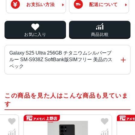
お支払い方法
配送について
お気に入り
商品比較
Galaxy S25 Ultra 256GB チタニウムシルバーブ
ルー SM-S938Z SoftBank版SIMフリー 美品のス
ペック
CPU
この商品を見た人はこんな商品も見ていま
Snapdragon 8 Elite for Galaxy
す
液晶
約6.9インチ
サイズ