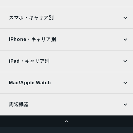
前面カメラ
Google Pixel
Xperia
約1200万画素
iPad
iPad mini
AQUOS
Xiaomi
スマホ・キャリア別
認証機能
iPad Air
iPad Pro
OPPO
Android
指紋認証
docomo
au
顔認証
Surface
Galaxy Tab
iPhone・キャリア別
SoftBank
楽天モバイル
Xiaomi Tablet
docomo
au
Ymobile
SIMフリー
iPad・キャリア別
SoftBank
楽天モバイル
UQmobile
au
SoftBank
Ymobile
SIMフリー
Mac/Apple Watch
docomo
Wi-Fi
UQmobile
MacBook
MacBook Air
周辺機器
MacBook Pro
iMac
ページトップへ
Apple Pencil
Keyboard
Mac mini
Mac Studio