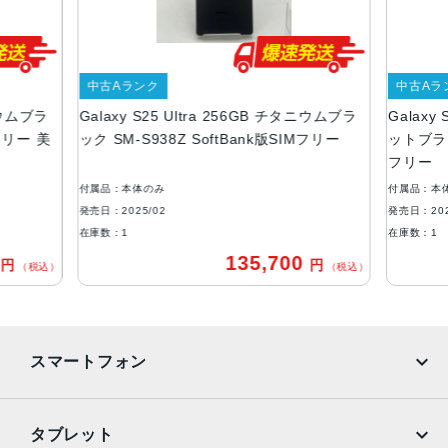
218g
カラー
中古Aランク
中古Aラ
チタニウム シルバーブルー
タニウムブラ
Galaxy S25 Ultra 256GB チタニウムブラ
Galaxy
チタニウム ブラック
Mフリー 美
ック SM-S938Z SoftBank版SIMフリー
ットブラック
メモリ容量
フリー
RAM:12GB
付属品：本体のみ
付属品：本
ROM:256GB、512GB、1TB
発売日：2025/02
発売日：202
在庫数：1
在庫数：1
バッテリー容量
0
135,700
円
円
（税込）
（税込）
5000mAh
背面カメラ
超広角：約5000万画素
スマートフォン
広角：約2億画素
光学5倍望遠：約5000万画素
光学3倍望遠：約1000万画素
iPhone
Galaxy
タブレット