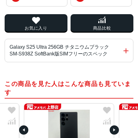
お気に入り
商品比較
Galaxy S25 Ultra 256GB チタニウムブラック
SM-S938Z SoftBank版SIMフリーのスペック
CPU
この商品を見た人はこんな商品も見ていま
Snapdragon 8 Elite for Galaxy
す
液晶
約6.9インチ
サイズ
約W78×H163×D8.2mm
重量