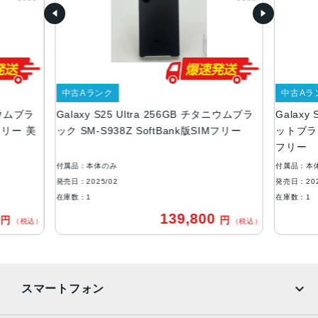
約W78×H163×D8.2mm
重量
218g
カラー
中古Aランク
中古Aラ
チタニウム シルバーブルー
タニウムブラ
Galaxy S25 Ultra 256GB チタニウムブラ
Galaxy
チタニウム ブラック
Mフリー 美
ック SM-S938Z SoftBank版SIMフリー
ットブラック
メモリ容量
フリー
RAM:12GB
付属品：本体のみ
付属品：本
ROM:256GB、512GB、1TB
発売日：2025/02
発売日：202
在庫数：1
在庫数：1
バッテリー容量
0
139,800
円
円
（税込）
（税込）
5000mAh
背面カメラ
超広角：約5000万画素
スマートフォン
広角：約2億画素
光学5倍望遠：約5000万画素