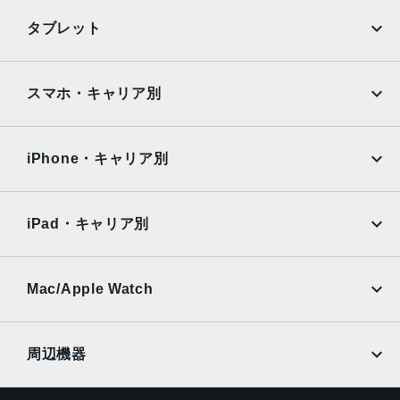
光学3倍望遠：約1000万画素
iPhone
Galaxy
タブレット
前面カメラ
Google Pixel
Xperia
約1200万画素
iPad
iPad mini
AQUOS
Xiaomi
スマホ・キャリア別
認証機能
iPad Air
iPad Pro
OPPO
Android
指紋認証
docomo
au
顔認証
Surface
Galaxy Tab
iPhone・キャリア別
SoftBank
楽天モバイル
Xiaomi Tablet
docomo
au
Ymobile
SIMフリー
iPad・キャリア別
SoftBank
楽天モバイル
UQmobile
au
SoftBank
Ymobile
SIMフリー
Mac/Apple Watch
docomo
Wi-Fi
UQmobile
MacBook
MacBook Air
周辺機器
MacBook Pro
iMac
ページトップへ