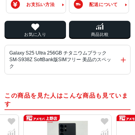
お支払い方法
配送について
お気に入り
商品比較
Galaxy S25 Ultra 256GB チタニウムブラック
SM-S938Z SoftBank版SIMフリー 美品のスペッ
ク
CPU
この商品を見た人はこんな商品も見ていま
Snapdragon 8 Elite for Galaxy
す
液晶
約6.9インチ
サイズ