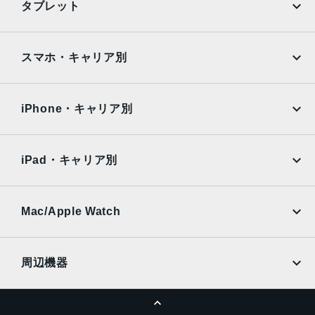
タブレット
前面カメラ
Google Pixel
Xperia
約1200万画素
iPad
iPad mini
AQUOS
Xiaomi
スマホ・キャリア別
認証機能
iPad Air
iPad Pro
OPPO
Android
指紋認証
docomo
au
顔認証
Surface
Galaxy Tab
iPhone・キャリア別
SoftBank
楽天モバイル
Xiaomi Tablet
docomo
au
Ymobile
SIMフリー
iPad・キャリア別
SoftBank
楽天モバイル
UQmobile
au
SoftBank
Ymobile
SIMフリー
Mac/Apple Watch
docomo
Wi-Fi
UQmobile
MacBook
MacBook Air
周辺機器
MacBook Pro
iMac
ページトップへ
Apple Pencil
Keyboard
Mac mini
Mac Studio