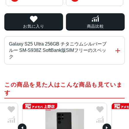
お気に入り
商品比較
Galaxy S25 Ultra 256GB チタニウムシルバーブ
ルー SM-S938Z SoftBank版SIMフリーのスペッ
ク
CPU
この商品を見た人はこんな商品も見ていま
Snapdragon 8 Elite for Galaxy
す
液晶
約6.9インチ
サイズ
約W78×H163×D8.2mm