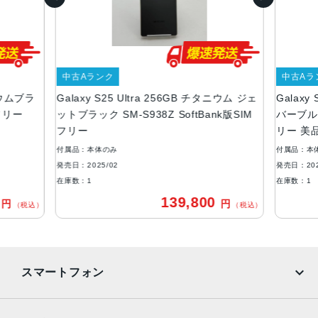
重量
218g
カラー
中古Aランク
中古Aラ
チタニウム シルバーブルー
タニウムブラ
Galaxy S25 Ultra 256GB チタニウム ジェ
Galaxy
チタニウム ブラック
Mフリー
ットブラック SM-S938Z SoftBank版SIM
バーブルー 
メモリ容量
フリー
リー 美
RAM:12GB
付属品：本体のみ
付属品：本
ROM:256GB、512GB、1TB
発売日：2025/02
発売日：202
在庫数：1
在庫数：1
バッテリー容量
0
139,800
円
円
（税込）
（税込）
5000mAh
背面カメラ
超広角：約5000万画素
スマートフォン
広角：約2億画素
光学5倍望遠：約5000万画素
光学3倍望遠：約1000万画素
iPhone
Galaxy