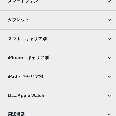
スマートフォン
広角：約2億画素
光学5倍望遠：約5000万画素
光学3倍望遠：約1000万画素
iPhone
Galaxy
タブレット
前面カメラ
Google Pixel
Xperia
約1200万画素
iPad
iPad mini
AQUOS
Xiaomi
スマホ・キャリア別
認証機能
iPad Air
iPad Pro
OPPO
Android
指紋認証
docomo
au
顔認証
Surface
Galaxy Tab
iPhone・キャリア別
SoftBank
楽天モバイル
Xiaomi Tablet
docomo
au
Ymobile
SIMフリー
iPad・キャリア別
SoftBank
楽天モバイル
UQmobile
au
SoftBank
Ymobile
SIMフリー
Mac/Apple Watch
docomo
Wi-Fi
UQmobile
MacBook
MacBook Air
周辺機器