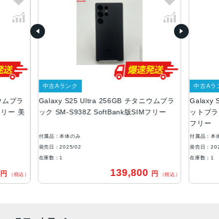
サイズ
約W78×H163×D8.2mm
重量
218g
カラー
中古Aランク
中古Aラ
チタニウム シルバーブルー
タニウムブラ
Galaxy S25 Ultra 256GB チタニウムブラ
Galaxy
チタニウム ブラック
Mフリー 美
ック SM-S938Z SoftBank版SIMフリー
ットブラック
メモリ容量
フリー
RAM:12GB
付属品：本体のみ
付属品：本
ROM:256GB、512GB、1TB
発売日：2025/02
発売日：202
在庫数：1
在庫数：1
バッテリー容量
0
139,800
円
円
（税込）
（税込）
5000mAh
背面カメラ
超広角：約5000万画素