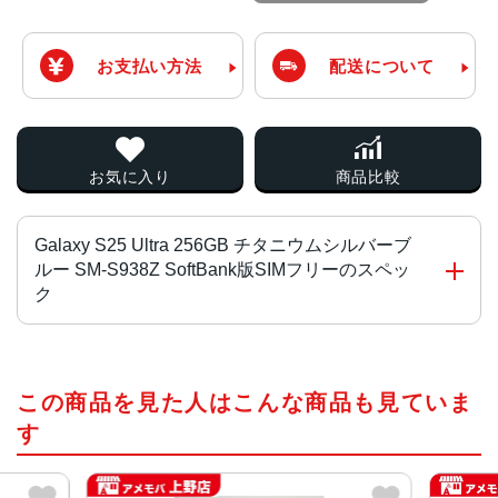
お支払い方法
配送について
お気に入り
商品比較
Galaxy S25 Ultra 256GB チタニウムシルバーブ
ルー SM-S938Z SoftBank版SIMフリーのスペッ
ク
CPU
この商品を見た人はこんな商品も見ていま
Snapdragon 8 Elite for Galaxy
す
液晶
約6.9インチ