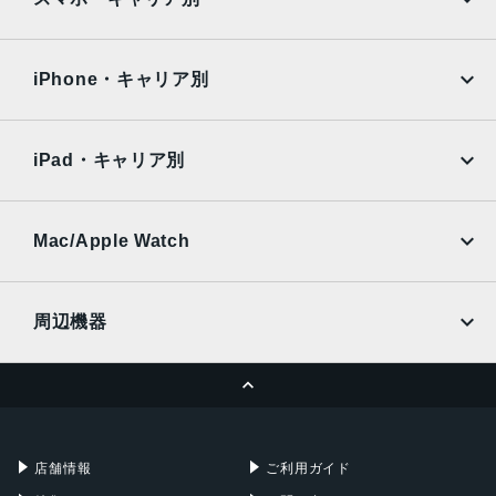
液晶
iPad Air
iPad Pro
OPPO
Android
6.7インチ
docomo
au
Surface
Galaxy Tab
iPhone・キャリア別
アウトカメラ
SoftBank
楽天モバイル
Xiaomi Tablet
広角：約1200万画素
docomo
au
Ymobile
SIMフリー
超広角：約1200万画素
iPad・キャリア別
SoftBank
楽天モバイル
インカメラ
UQmobile
au
SoftBank
約1000万画素
Ymobile
SIMフリー
Mac/Apple Watch
バッテリー容量
docomo
Wi-Fi
UQmobile
MacBook
MacBook Air
3700ｍAh
周辺機器
認証機能
MacBook Pro
iMac
ページトップへ
指紋/顔認証
Apple Pencil
Keyboard
Mac mini
Mac Studio
発売日
充電器
iPadケース
Mac Pro
Apple Watch
2022年9月29日
店舗情報
ご利用ガイド