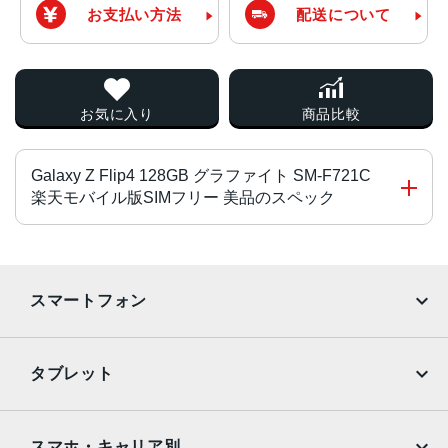
お支払い方法
配送について
お気に入り
商品比較
Galaxy Z Flip4 128GB グラファイト SM-F721C
楽天モバイル版SIMフリー 美品のスペック
チップ・プロセッサー
Qualcomm Snapdragon 8+Gen1 オクタコア
スマートフォン
カラー
iPhone
Galaxy
ボラパープル、グラファイト、ピンクゴールド
タブレット
サイズ・重さ
Google Pixel
Xperia
iPad
iPad mini
72x165x8.59mm・187g
AQUOS
Xiaomi
スマホ・キャリア別