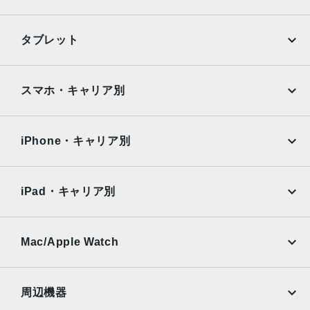
iPhone
Galaxy
タブレット
Google Pixel
Xperia
iPad
iPad mini
AQUOS
Xiaomi
スマホ・キャリア別
iPad Air
iPad Pro
OPPO
Android
docomo
au
Surface
Galaxy Tab
iPhone・キャリア別
SoftBank
楽天モバイル
Xiaomi Tablet
docomo
au
Ymobile
SIMフリー
iPad・キャリア別
SoftBank
楽天モバイル
UQmobile
au
SoftBank
Ymobile
SIMフリー
Mac/Apple Watch
docomo
Wi-Fi
UQmobile
MacBook
MacBook Air
周辺機器