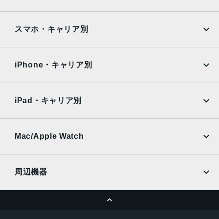
前面カメラ
Google Pixel
Xperia
約1200万画素
iPad
iPad mini
AQUOS
Xiaomi
スマホ・キャリア別
認証機能
iPad Air
iPad Pro
OPPO
Android
指紋認証
docomo
au
顔認証
Surface
Galaxy Tab
iPhone・キャリア別
SoftBank
楽天モバイル
Xiaomi Tablet
docomo
au
Ymobile
SIMフリー
iPad・キャリア別
SoftBank
楽天モバイル
UQmobile
au
SoftBank
Ymobile
SIMフリー
Mac/Apple Watch
docomo
Wi-Fi
UQmobile
MacBook
MacBook Air
周辺機器
MacBook Pro
iMac
ページトップへ
Apple Pencil
Keyboard
Mac mini
Mac Studio