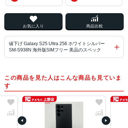
お気に入り
商品比較
値下げ Galaxy S25 Ultra 256 ホワイトシルバー
SM-S938N 海外版SIMフリー 美品のスペック
CPU
この商品を見た人はこんな商品も見ていま
Snapdragon 8 Elite for Galaxy
す
液晶
約6.9インチ
サイズ
約W78×H163×D8.2mm
重量