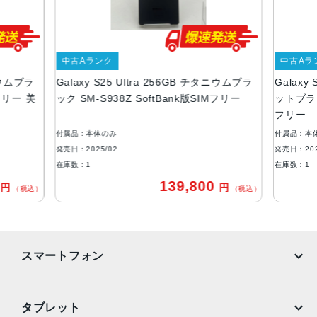
218g
カラー
中古Aランク
中古Aラ
チタニウム シルバーブルー
タニウムブラ
Galaxy S25 Ultra 256GB チタニウムブラ
Galaxy
チタニウム ブラック
Mフリー 美
ック SM-S938Z SoftBank版SIMフリー
ットブラック
メモリ容量
フリー
RAM:12GB
付属品：本体のみ
付属品：本
ROM:256GB、512GB、1TB
発売日：2025/02
発売日：202
在庫数：1
在庫数：1
バッテリー容量
0
139,800
円
円
（税込）
（税込）
5000mAh
背面カメラ
超広角：約5000万画素
スマートフォン
広角：約2億画素
光学5倍望遠：約5000万画素
光学3倍望遠：約1000万画素
iPhone
Galaxy
タブレット