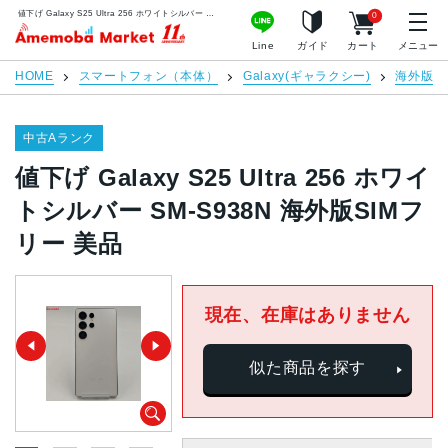
値下げ Galaxy S25 Ultra 256 ホワイトシルバー SM-S938N 海外版SIMフリー 美品 | 中古スマホ販売のアメモバマーケット
0
アメモバマーケット
Line
ガイド
カート
メニュー
HOME
スマートフォン（本体）
Galaxy(ギャラクシー)
海外版S
中古Aランク
値下げ Galaxy S25 Ultra 256 ホワイ
トシルバー SM-S938N 海外版SIMフ
リー 美品
現在、在庫はありません
似た商品を探す