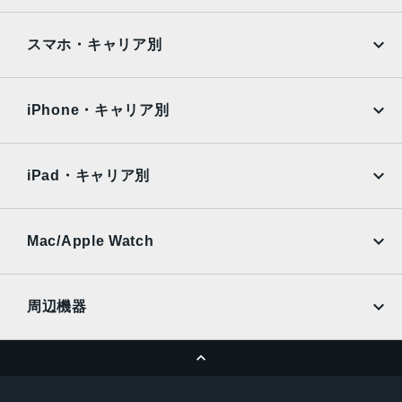
指紋/顔認証
Google Pixel
Xperia
iPad
iPad mini
発売日
AQUOS
Xiaomi
スマホ・キャリア別
2023年4月20日
iPad Air
iPad Pro
OPPO
Android
docomo
au
Surface
Galaxy Tab
iPhone・キャリア別
SoftBank
楽天モバイル
Xiaomi Tablet
docomo
au
Ymobile
SIMフリー
iPad・キャリア別
SoftBank
楽天モバイル
UQmobile
au
SoftBank
Ymobile
SIMフリー
Mac/Apple Watch
docomo
Wi-Fi
UQmobile
MacBook
MacBook Air
周辺機器
MacBook Pro
iMac
ページトップへ
Apple Pencil
Keyboard
Mac mini
Mac Studio
充電器
iPadケース