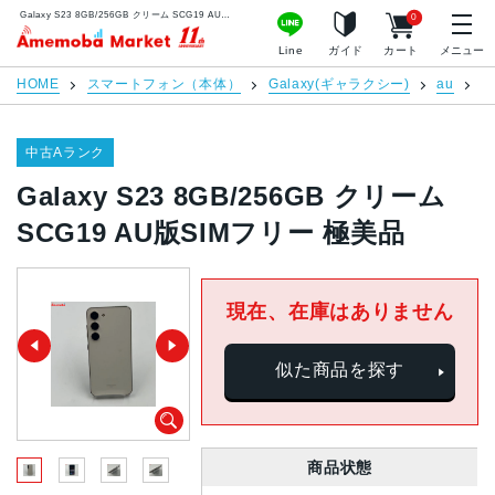
Galaxy S23 8GB/256GB クリーム SCG19 AU版SIMフリー 極美品 | 中古スマホ販売のアメモバマーケット
0
アメモバマーケット
Line
ガイド
カート
メニュー
HOME
スマートフォン（本体）
Galaxy(ギャラクシー)
au
G
中古Aランク
Galaxy S23 8GB/256GB クリーム
SCG19 AU版SIMフリー 極美品
現在、在庫はありません
似た商品を探す
商品状態