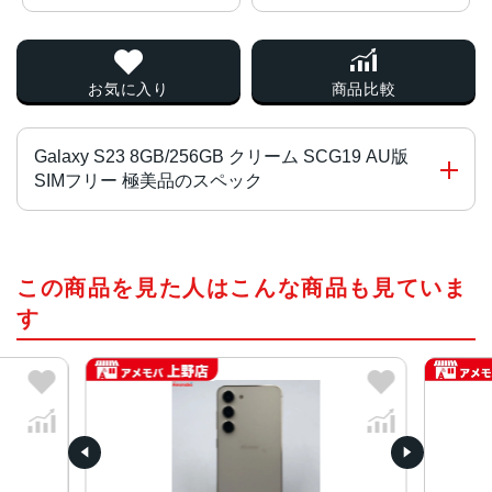
お気に入り
商品比較
Galaxy S23 8GB/256GB クリーム SCG19 AU版
SIMフリー 極美品のスペック
チップ・プロセッサー
この商品を見た人はこんな商品も見ていま
Qualcomm Snapdragon 8 Gen 2 Mobile Platform for Gal
axy オクタコア
す
カラー
ファントムブラック、クリーム、ラベンダー
サイズ・重さ
71x146x7.6mm・168g