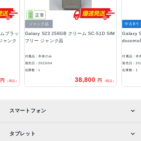
液晶
6.1インチ
正常
アウトカメラ
ジャンク品
中古Bラ
ントムブラッ
Galaxy S23 256GB クリーム SC-51D SIM
Galaxy
広角：約5000万画素
ー ジャンク
フリー ジャンク品
docom
超広角：約1200万画素
望遠：約1000万画素
付属品：本体のみ
付属品：本
インカメラ
発売日：2023/04
発売日：202
約1200万画素
在庫数：1
在庫数：1
0
38,800
円
円
内蔵メモリ
（税込）
（税込）
ROM：256GB
RAM：8GB
バッテリー容量
スマートフォン
3900ｍAh
iPhone
Galaxy
認証機能
タブレット