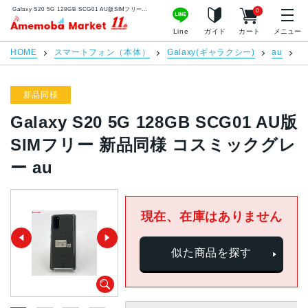
Galaxy S20 5G 128GB SCG01 AU版SIMフリー 新品同様 コスミックグレー au | 中古スマホ販売のアメモバマーケット
0
アメモバマーケット
Line
ガイド
カート
メニュー
HOME
スマートフォン（本体）
Galaxy(ギャラクシー)
au
G
新品同様
Galaxy S20 5G 128GB SCG01 AU版
SIMフリー 新品同様 コスミックグレ
ー au
現在、在庫はありません
似た商品を探す