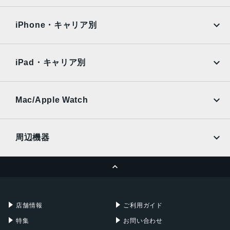
iPad Air
iPad Pro
OPPO
Android
6.2インチ
docomo
au
Surface
Galaxy Tab
iPhone・キャリア別
アウトカメラ
SoftBank
楽天モバイル
Xiaomi Tablet
広角：約1200万画素、超広角：約1200万画素、望遠：約64
docomo
au
Ymobile
SIMフリー
00万画素
iPad・キャリア別
SoftBank
楽天モバイル
インカメラ
UQmobile
au
SoftBank
約1000万画素
Ymobile
SIMフリー
Mac/Apple Watch
内蔵メモリ
docomo
Wi-Fi
UQmobile
MacBook
MacBook Air
128GB
周辺機器
バッテリー容量
MacBook Pro
iMac
ページトップへ
4000mAh
Apple Pencil
Keyboard
Mac mini
Mac Studio
認証機能
充電器
iPadケース
Mac Pro
Apple Watch
指紋/顔認証
店舗情報
ご利用ガイド
発売日
特集
お問い合わせ