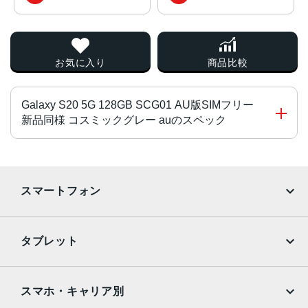
お気に入り
商品比較
Galaxy S20 5G 128GB SCG01 AU版SIMフリー
新品同様 コスミックグレー auのスペック
チップ・プロセッサー
Snapdragon 865 SDM865 オクタコア
スマートフォン
カラー
iPhone
Galaxy
クラウド ホワイト、クラウド ブルー、コスミック グレー
タブレット
サイズ・重さ
Google Pixel
Xperia
iPad
iPad mini
69x152x9.2mm・163g
AQUOS
Xiaomi
スマホ・キャリア別
液晶