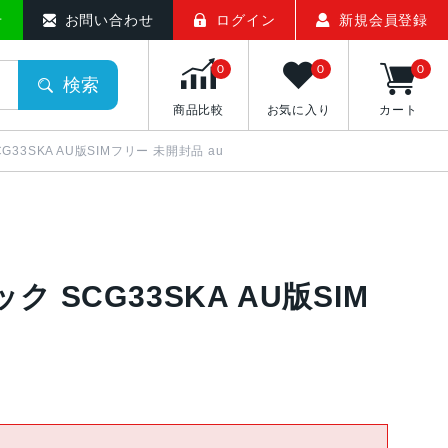
せ
お問い合わせ
ログイン
新規会員登録
0
0
0
検索
商品比較
お気に入り
カート
 SCG33SKA AU版SIMフリー 未開封品 au
ラック SCG33SKA AU版SIM