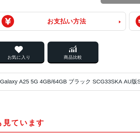
お支払い方法
お気に入り
商品比較
Galaxy A25 5G 4GB/64GB ブラック SCG33SKA
CPU
MediaTek Dimensity 6100+
も見ています
カラー
ブラック、ライドブルー、ブルー