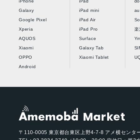
iPhone
iPad
d
Galaxy
iPad mini
au
Google Pixel
iPad Air
So
Xperia
iPad Pro
楽
AQUOS
Surface
Ym
Xiaomi
Galaxy Tab
S
OPPO
Xiaomi Tablet
UQ
Android
〒110-0005
東京都台東区上野4-7-8 アメ横センター