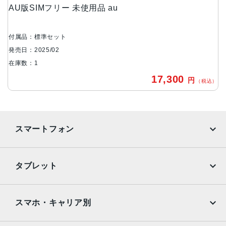
AU版SIMフリー 未使用品 au
マクロ：約200万画素
前面カメラ
付属品：標準セット
約500万画素
発売日：2025/02
バッテリー容量
在庫数：1
5000mAh
17,300
円
（税込）
メモリ容量
4GB/64GB
スマートフォン
認証機能
指紋/顔認証
iPhone
Galaxy
発売日
タブレット
Google Pixel
Xperia
2025年2月27日
iPad
iPad mini
AQUOS
Xiaomi
スマホ・キャリア別
iPad Air
iPad Pro
OPPO
Android