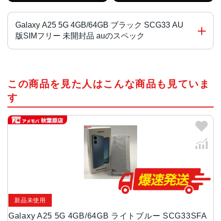
Galaxy A25 5G 4GB/64GB ブラック SCG33 AU
版SIMフリー 未開封品 auのスペック
CPU
この商品を見た人はこんな商品も見ていま
MediaTek Dimensity 6100+
す
カラー
ブラック、ライドブルー、ブルー
画面サイズ
6.7インチ
サイズ・重量
約168(H)×約78(W)×約8.5(D)mm・210g
新品未使用
背面カメラ
Galaxy A25 5G 4GB/64GB ライトブルー SCG33SFA
広角：約5000万画素