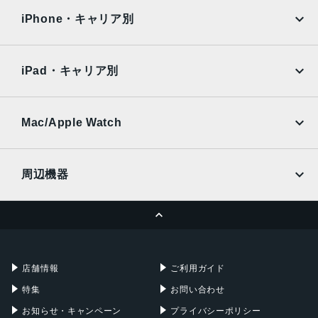
docomo
au
Surface
Galaxy Tab
iPhone・キャリア別
SoftBank
楽天モバイル
Xiaomi Tablet
docomo
au
Ymobile
SIMフリー
iPad・キャリア別
SoftBank
楽天モバイル
UQmobile
au
SoftBank
Ymobile
SIMフリー
Mac/Apple Watch
docomo
Wi-Fi
UQmobile
MacBook
MacBook Air
周辺機器
MacBook Pro
iMac
ページトップへ
Apple Pencil
Keyboard
Mac mini
Mac Studio
充電器
iPadケース
Mac Pro
Apple Watch
店舗情報
ご利用ガイド
特集
お問い合わせ
お知らせ・キャンペーン
プライバシーポリシー