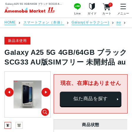
Galaxy A25 5G 4GB/64GB ブラック SCG33 AU版SIMフリー 未開封品 au | 中古スマホ販売のアメモバマーケット
0
アメモバマーケット
Line
ガイド
カート
メニュー
HOME
スマートフォン（本体）
Galaxy(ギャラクシー)
au
G
新品未使用
Galaxy A25 5G 4GB/64GB ブラック
SCG33 AU版SIMフリー 未開封品 au
現在、在庫はありません
似た商品を探す
商品状態