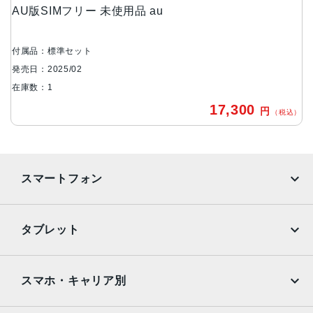
AU版SIMフリー 未使用品 au
マクロ：約200万画素
前面カメラ
付属品：標準セット
約500万画素
発売日：2025/02
バッテリー容量
在庫数：1
5000mAh
17,300
円
（税込）
メモリ容量
4GB/64GB
スマートフォン
認証機能
指紋/顔認証
iPhone
Galaxy
発売日
タブレット
Google Pixel
Xperia
2025年2月27日
iPad
iPad mini
AQUOS
Xiaomi
スマホ・キャリア別
iPad Air
iPad Pro
OPPO
Android