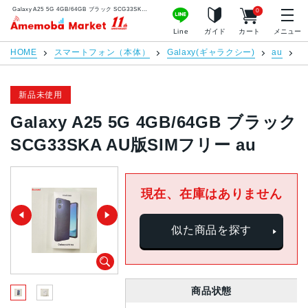
Galaxy A25 5G 4GB/64GB ブラック SCG33SKA AU版SIMフリー au | 中古スマホ販売のアメモバマーケット
0
アメモバマーケット
Line
ガイド
カート
メニュー
HOME
スマートフォン（本体）
Galaxy(ギャラクシー)
au
G
新品未使用
Galaxy A25 5G 4GB/64GB ブラック
SCG33SKA AU版SIMフリー au
現在、在庫はありません
似た商品を探す
商品状態