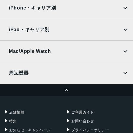
docomo
au
Surface
Galaxy Tab
iPhone・キャリア別
SoftBank
楽天モバイル
Xiaomi Tablet
docomo
au
Ymobile
SIMフリー
iPad・キャリア別
SoftBank
楽天モバイル
UQmobile
au
SoftBank
Ymobile
SIMフリー
Mac/Apple Watch
docomo
Wi-Fi
UQmobile
MacBook
MacBook Air
周辺機器
MacBook Pro
iMac
ページトップへ
Apple Pencil
Keyboard
Mac mini
Mac Studio
充電器
iPadケース
Mac Pro
Apple Watch
店舗情報
ご利用ガイド
特集
お問い合わせ
お知らせ・キャンペーン
プライバシーポリシー