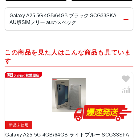
Galaxy A25 5G 4GB/64GB ブラック SCG33SKA
AU版SIMフリー auのスペック
CPU
この商品を見た人はこんな商品も見ていま
MediaTek Dimensity 6100+
す
カラー
ブラック、ライドブルー、ブルー
画面サイズ
6.7インチ
サイズ・重量
約168(H)×約78(W)×約8.5(D)mm・210g
新品未使用
背面カメラ
Galaxy A25 5G 4GB/64GB ライトブルー SCG33SFA
広角：約5000万画素