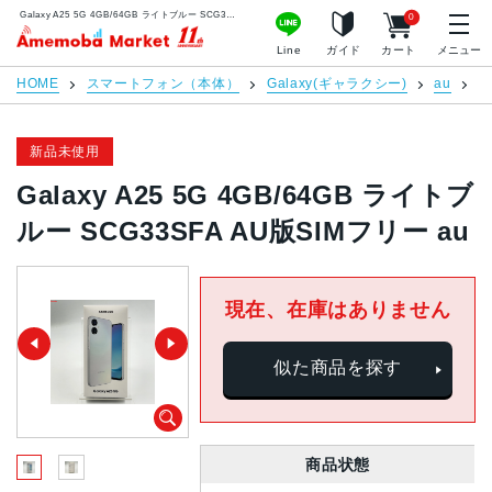
Galaxy A25 5G 4GB/64GB ライトブルー SCG33SFA AU版SIMフリー au | 中古スマホ販売のアメモバマーケット
0
アメモバマーケット
Line
ガイド
カート
メニュー
HOME
スマートフォン（本体）
Galaxy(ギャラクシー)
au
G
新品未使用
Galaxy A25 5G 4GB/64GB ライトブ
ルー SCG33SFA AU版SIMフリー au
現在、在庫はありません
似た商品を探す
商品状態