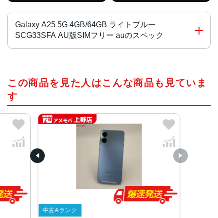
Galaxy A25 5G 4GB/64GB ライトブルー
SCG33SFA AU版SIMフリー auのスペック
CPU
この商品を見た人はこんな商品も見ていま
MediaTek Dimensity 6100+
す
カラー
ブラック、ライドブルー、ブルー
画面サイズ
6.7インチ
サイズ・重量
約168(H)×約78(W)×約8.5(D)mm・210g
背面カメラ
中古Aランク
広角：約5000万画素