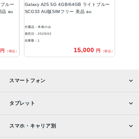
イトブルー
Galaxy A25 5G 4GB/64GB ライトブルー
マクロ：約200万画素
用品 au
SCG33 AU版SIMフリー 美品 au
前面カメラ
約500万画素
付属品：本体のみ
発売日：2025/02
バッテリー容量
在庫数：1
5000mAh
0
15,000
円
円
（税込）
（税込）
メモリ容量
4GB/64GB
認証機能
スマートフォン
指紋/顔認証
iPhone
Galaxy
発売日
タブレット
2025年2月27日
Google Pixel
Xperia
iPad
iPad mini
AQUOS
Xiaomi
スマホ・キャリア別
iPad Air
iPad Pro
OPPO
Android