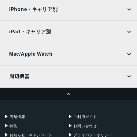
docomo
au
Surface
Galaxy Tab
iPhone・キャリア別
SoftBank
楽天モバイル
Xiaomi Tablet
docomo
au
Ymobile
SIMフリー
iPad・キャリア別
SoftBank
楽天モバイル
UQmobile
au
SoftBank
Ymobile
SIMフリー
Mac/Apple Watch
docomo
Wi-Fi
UQmobile
MacBook
MacBook Air
周辺機器
MacBook Pro
iMac
ページトップへ
Apple Pencil
Keyboard
Mac mini
Mac Studio
充電器
iPadケース
Mac Pro
Apple Watch
店舗情報
ご利用ガイド
特集
お問い合わせ
お知らせ・キャンペーン
プライバシーポリシー