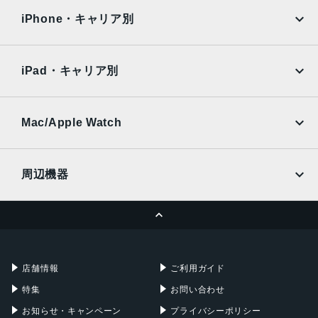
docomo
au
Surface
Galaxy Tab
iPhone・キャリア別
SoftBank
楽天モバイル
Xiaomi Tablet
docomo
au
Ymobile
SIMフリー
iPad・キャリア別
SoftBank
楽天モバイル
UQmobile
au
SoftBank
Ymobile
SIMフリー
Mac/Apple Watch
docomo
Wi-Fi
UQmobile
MacBook
MacBook Air
周辺機器
MacBook Pro
iMac
ページトップへ
Apple Pencil
Keyboard
Mac mini
Mac Studio
充電器
iPadケース
Mac Pro
Apple Watch
店舗情報
ご利用ガイド
特集
お問い合わせ
お知らせ・キャンペーン
プライバシーポリシー