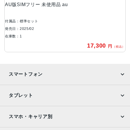
AU版SIMフリー 未使用品 au
マクロ：約200万画素
前面カメラ
付属品：標準セット
約500万画素
発売日：2025/02
バッテリー容量
在庫数：1
5000mAh
17,300
円
（税込）
メモリ容量
4GB/64GB
スマートフォン
認証機能
指紋/顔認証
iPhone
Galaxy
発売日
タブレット
Google Pixel
Xperia
2025年2月27日
iPad
iPad mini
AQUOS
Xiaomi
スマホ・キャリア別
iPad Air
iPad Pro
OPPO
Android