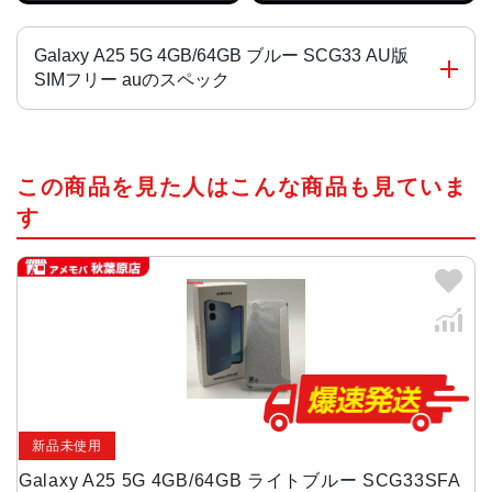
Galaxy A25 5G 4GB/64GB ブルー SCG33 AU版
SIMフリー auのスペック
CPU
この商品を見た人はこんな商品も見ていま
MediaTek Dimensity 6100+
す
カラー
ブラック、ライドブルー、ブルー
画面サイズ
6.7インチ
サイズ・重量
約168(H)×約78(W)×約8.5(D)mm・210g
新品未使用
背面カメラ
Galaxy A25 5G 4GB/64GB ライトブルー SCG33SFA
広角：約5000万画素