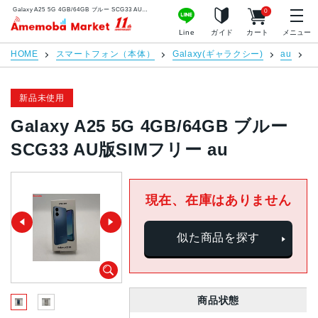
Galaxy A25 5G 4GB/64GB ブルー SCG33 AU版SIMフリー au | 中古スマホ販売のアメモバマーケット
0
アメモバマーケット
Line
ガイド
カート
メニュー
HOME
スマートフォン（本体）
Galaxy(ギャラクシー)
au
G
新品未使用
Galaxy A25 5G 4GB/64GB ブルー
SCG33 AU版SIMフリー au
現在、在庫はありません
似た商品を探す
商品状態