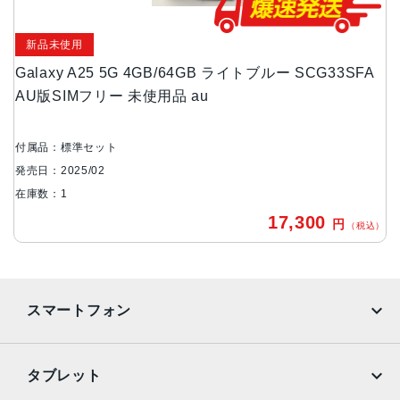
約168(H)×約78(W)×約8.5(D)mm・210g
新品未使用
背面カメラ
Galaxy A25 5G 4GB/64GB ライトブルー SCG33SFA
広角：約5000万画素
AU版SIMフリー 未使用品 au
マクロ：約200万画素
前面カメラ
付属品：標準セット
約500万画素
発売日：2025/02
バッテリー容量
在庫数：1
5000mAh
17,300
円
（税込）
メモリ容量
4GB/64GB
スマートフォン
認証機能
指紋/顔認証
iPhone
Galaxy
発売日
タブレット