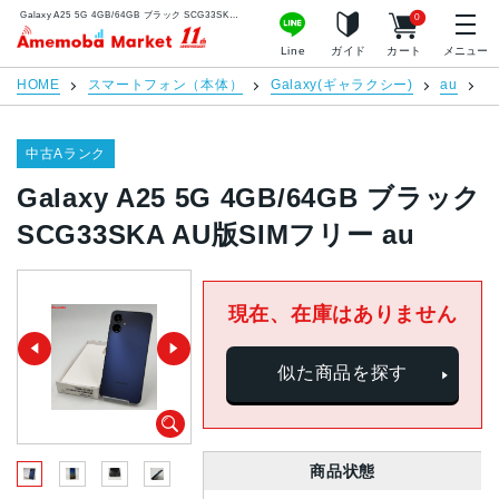
Galaxy A25 5G 4GB/64GB ブラック SCG33SKA AU版SIMフリー au | 中古スマホ販売のアメモバマーケット
0
アメモバマーケット
Line
ガイド
カート
メニュー
HOME
スマートフォン（本体）
Galaxy(ギャラクシー)
au
G
中古Aランク
Galaxy A25 5G 4GB/64GB ブラック
SCG33SKA AU版SIMフリー au
現在、在庫はありません
似た商品を探す
商品状態