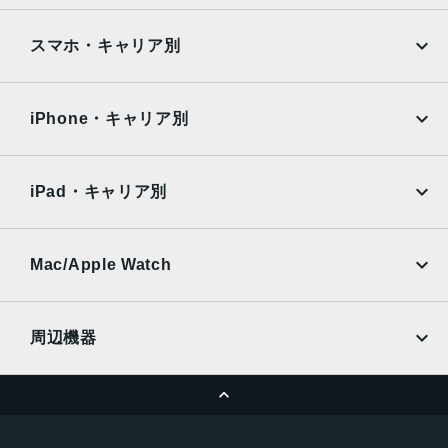
Google Pixel
Xperia
2025年2月27日
iPad
iPad mini
AQUOS
Xiaomi
スマホ・キャリア別
iPad Air
iPad Pro
OPPO
Android
docomo
au
Surface
Galaxy Tab
iPhone・キャリア別
SoftBank
楽天モバイル
Xiaomi Tablet
docomo
au
Ymobile
SIMフリー
iPad・キャリア別
SoftBank
楽天モバイル
UQmobile
au
SoftBank
Ymobile
SIMフリー
Mac/Apple Watch
docomo
Wi-Fi
UQmobile
MacBook
MacBook Air
周辺機器
MacBook Pro
iMac
ページトップへ
Apple Pencil
Keyboard
Mac mini
Mac Studio
充電器
iPadケース