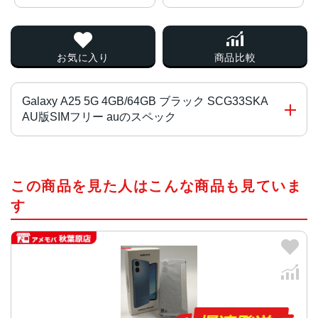
お気に入り
商品比較
Galaxy A25 5G 4GB/64GB ブラック SCG33SKA
AU版SIMフリー auのスペック
CPU
この商品を見た人はこんな商品も見ていま
MediaTek Dimensity 6100+
す
カラー
ブラック、ライドブルー、ブルー
画面サイズ
6.7インチ
サイズ・重量