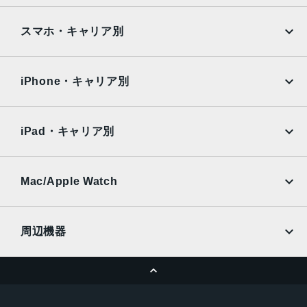
Google Pixel
Xperia
iPad
iPad mini
AQUOS
Xiaomi
スマホ・キャリア別
iPad Air
iPad Pro
OPPO
Android
docomo
au
Surface
Galaxy Tab
iPhone・キャリア別
SoftBank
楽天モバイル
Xiaomi Tablet
docomo
au
Ymobile
SIMフリー
iPad・キャリア別
SoftBank
楽天モバイル
UQmobile
au
SoftBank
Ymobile
SIMフリー
Mac/Apple Watch
docomo
Wi-Fi
UQmobile
MacBook
MacBook Air
周辺機器
MacBook Pro
iMac
ページトップへ
Apple Pencil
Keyboard
Mac mini
Mac Studio
充電器
iPadケース