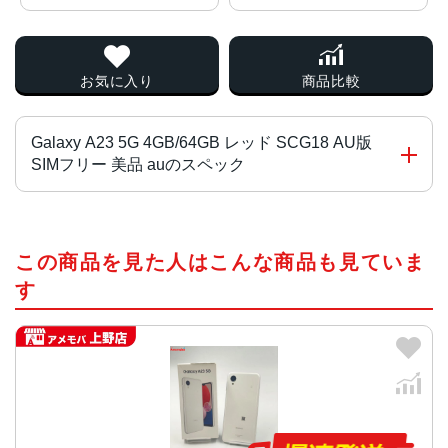
お気に入り
商品比較
Galaxy A23 5G 4GB/64GB レッド SCG18 AU版
SIMフリー 美品 auのスペック
チップ・プロセッサー
この商品を見た人はこんな商品も見ていま
MediaTek Dimensity 700 オクタコア
す
カラー
ブラック、ホワイト、レッド
サイズ・重さ
150x71x9mm・168g
液晶