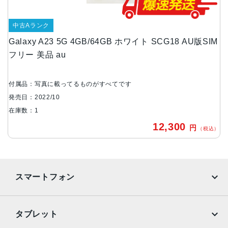
5.8インチ
中古Aランク
アウトカメラ
Galaxy A23 5G 4GB/64GB ホワイト SCG18 AU版SIM
約5000万画素
フリー 美品 au
インカメラ
約500万画素
付属品：写真に載ってるものがすべてです
バッテリー容量
発売日：2022/10
在庫数：1
4000ｍAh
12,300
円
（税込）
認証機能
指紋/顔認証
発売日
スマートフォン
2022年10月27日
iPhone
Galaxy
タブレット