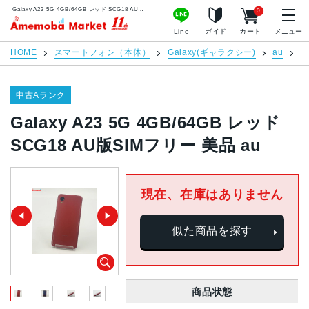
Galaxy A23 5G 4GB/64GB レッド SCG18 AU版SIMフリー 美品 au | 中古スマホ販売のアメモバマーケット
0
アメモバマーケット
Line
ガイド
カート
メニュー
HOME
スマートフォン（本体）
Galaxy(ギャラクシー)
au
G
中古Aランク
Galaxy A23 5G 4GB/64GB レッド
SCG18 AU版SIMフリー 美品 au
現在、在庫はありません
似た商品を探す
商品状態