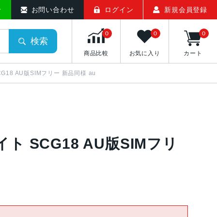
せ
お問い合わせ
ログイン
新規会員登録
0
0
0
検索
商品比較
お気に入り
カート
 SCG18 AU版SIMフリー 新品同様 au
ホワイト SCG18 AU版SIMフリ