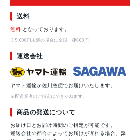
送料
サイズ・重さ
150x71x9mm・168g
無料
となっております。
液晶
5.8インチ
※5,000円未満の場合に全国一律600円
アウトカメラ
約5000万画素
運送会社
インカメラ
約500万画素
ヤマト運輸か佐川急便でお届けいたします。
バッテリー容量
4000ｍAh
※配送業者のご指定はできかねます。
認証機能
指紋/顔認証
商品の発送について
発売日
2022年10月27日
お届け日とお届け時間のご指定が可能です。
運送会社の都合によってお届けが遅れる場合、弊