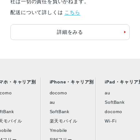
社は一切の責任を負いかねます。
配送について詳しくは
こちら
詳細をみる
マホ・キャリア別
iPhone・キャリア別
iPad・キャリア
ocomo
docomo
au
au
SoftBank
ftBank
SoftBank
docomo
天モバイル
楽天モバイル
Wi-Fi
obile
Ymobile
IMフリー
SIMフリー