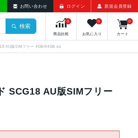
せ
お問い合わせ
ログイン
新規会員登録
0
0
0
検索
商品比較
お気に入り
カート
G18 AU版SIMフリー 4GB/64GB au
レッド SCG18 AU版SIMフリー