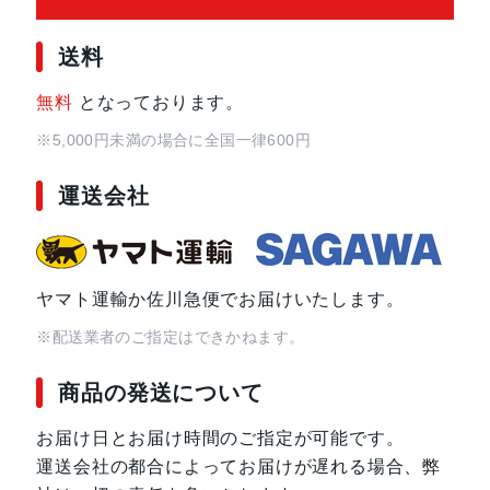
送料
サイズ・重さ
150x71x9mm・168g
無料
となっております。
液晶
5.8インチ
※5,000円未満の場合に全国一律600円
アウトカメラ
約5000万画素
運送会社
インカメラ
約500万画素
ヤマト運輸か佐川急便でお届けいたします。
バッテリー容量
4000ｍAh
※配送業者のご指定はできかねます。
認証機能
指紋/顔認証
商品の発送について
発売日
2022年10月27日
お届け日とお届け時間のご指定が可能です。
運送会社の都合によってお届けが遅れる場合、弊