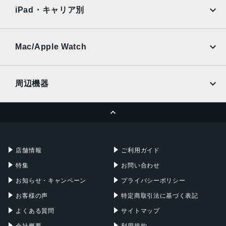
docomo
au
Ymobile
SIMフリー
iPad・キャリア別
インカメラ
SoftBank
楽天モバイル
UQmobile
約500万画素
au
SoftBank
Ymobile
SIMフリー
Mac/Apple Watch
バッテリー容量
docomo
Wi-Fi
4000ｍAh
UQmobile
MacBook
MacBook Air
周辺機器
認証機能
MacBook Pro
iMac
指紋/顔認証
ページトップへ
Apple Pencil
Keyboard
発売日
Mac mini
Mac Studio
充電器
iPadケース
2022年10月27日
Mac Pro
Apple Watch
店舗情報
ご利用ガイド
特集
お問い合わせ
お知らせ・キャンペーン
プライバシーポリシー
お客様の声
特定商取引法に基づく表記
よくある質問
サイトマップ