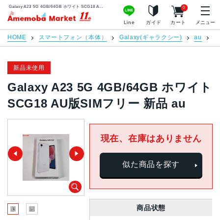
Galaxy A23 5G 4GB/64GB ホワイト SCG18 AU版SIMフリー 新品 au | 中古スマホ販売のアメモバマーケット
0
アメモバマーケット
Line
ガイド
カート
メニュー
HOME
スマートフォン（本体）
Galaxy(ギャラクシー)
au
G
新品未使用
Galaxy A23 5G 4GB/64GB ホワイト
SCG18 AU版SIMフリー 新品 au
現在、在庫はありません
似た商品を探す
商品状態