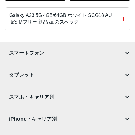
Galaxy A23 5G 4GB/64GB ホワイト SCG18 AU
版SIMフリー 新品 auのスペック
チップ・プロセッサー
MediaTek Dimensity 700 オクタコア
スマートフォン
カラー
iPhone
Galaxy
ブラック、ホワイト、レッド
タブレット
サイズ・重さ
Google Pixel
Xperia
iPad
iPad mini
150x71x9mm・168g
AQUOS
Xiaomi
スマホ・キャリア別
液晶
iPad Air
iPad Pro
OPPO
Android
5.8インチ
docomo
au
Surface
Galaxy Tab
iPhone・キャリア別
アウトカメラ
SoftBank
楽天モバイル
Xiaomi Tablet
約5000万画素