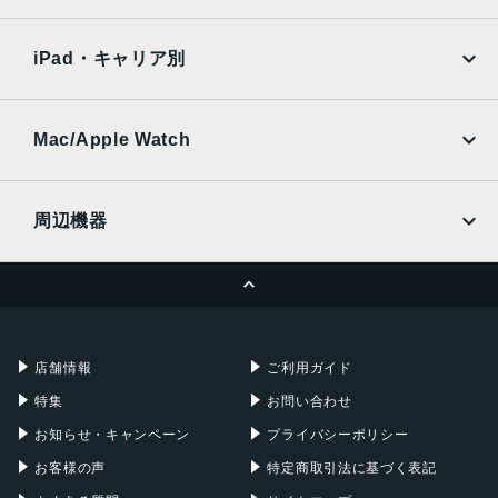
SoftBank
楽天モバイル
Xiaomi Tablet
約5000万画素
docomo
au
Ymobile
SIMフリー
iPad・キャリア別
インカメラ
SoftBank
楽天モバイル
UQmobile
約500万画素
au
SoftBank
Ymobile
SIMフリー
Mac/Apple Watch
バッテリー容量
docomo
Wi-Fi
4000ｍAh
UQmobile
MacBook
MacBook Air
周辺機器
認証機能
MacBook Pro
iMac
指紋/顔認証
ページトップへ
Apple Pencil
Keyboard
発売日
Mac mini
Mac Studio
充電器
iPadケース
2022年10月27日
Mac Pro
Apple Watch
店舗情報
ご利用ガイド
特集
お問い合わせ
お知らせ・キャンペーン
プライバシーポリシー
お客様の声
特定商取引法に基づく表記