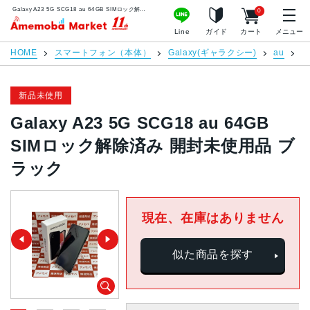
Galaxy A23 5G SCG18 au 64GB SIMロック解除済み 開封未使用品 ブラック | 中古スマホ販売のアメモバマーケット
0
アメモバマーケット
Line
ガイド
カート
メニュー
HOME
スマートフォン（本体）
Galaxy(ギャラクシー)
au
G
新品未使用
Galaxy A23 5G SCG18 au 64GB
SIMロック解除済み 開封未使用品 ブ
ラック
現在、在庫はありません
似た商品を探す