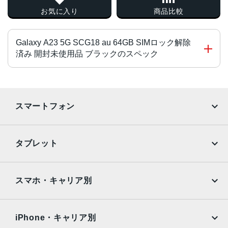
お気に入り
商品比較
Galaxy A23 5G SCG18 au 64GB SIMロック解除
済み 開封未使用品 ブラックのスペック
チップ・プロセッサー
MediaTek Dimensity 700 オクタコア
スマートフォン
カラー
iPhone
Galaxy
ブラック、ホワイト、レッド
タブレット
サイズ・重さ
Google Pixel
Xperia
iPad
iPad mini
150x71x9mm・168g
AQUOS
Xiaomi
スマホ・キャリア別
液晶
iPad Air
iPad Pro
OPPO
Android
5.8インチ
docomo
au
Surface
Galaxy Tab
iPhone・キャリア別
アウトカメラ