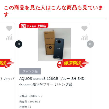
この商品を見た人はこんな商品も見ていま
Qualcomm Snapdragon 6 Gen 1 Mobile Platform
オタクコア
す
カラー
コバルトブラック、ペールグリーン、ライトカッパー、ブ
ルー
サイズ・重さ
71x153x8.4mm・159g
71x153x10.6mm・159g
液晶
ジャンク品
6.1インチ
ライトカッパ
AQUOS sense8 128GB ブルー SH-54D
内蔵メモリ
品
docomo版SIMフリー ジャンク品
ROM：128GB
RAM：6GB
付属品：標準セット
発売日：2023/11
アウトカメラ
在庫数：1