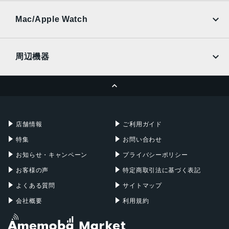
UQmobile
au
SoftBank
Ymobile
SIMフリー
Mac/Apple Watch
docomo
Wi-Fi
UQmobile
MacBook
MacBook Air
周辺機器
MacBook Pro
iMac
ページトップへ
Apple Pencil
Keyboard
Mac mini
Mac Studio
充電器
iPadケース
Mac Pro
Apple Watch
店舗情報
ご利用ガイド
特集
お問い合わせ
お知らせ・キャンペーン
プライバシーポリシー
お客様の声
特定商取引法に基づく表記
よくある質問
サイトマップ
会社概要
利用規約