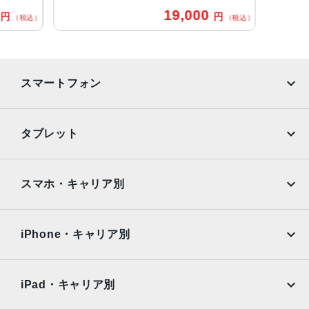
標準：約5030万画素
0
19,000
円
円
（税込）
（税込）
広角：約800万画素
インカメラ
約800万画素
スマートフォン
バッテリー容量
5000ｍAh
iPhone
Galaxy
タブレット
認証機能
Google Pixel
Xperia
指紋/顔認証
iPad
iPad mini
AQUOS
Xiaomi
スマホ・キャリア別
発売日
iPad Air
iPad Pro
OPPO
Android
2023年11月9日
docomo
au
Surface
Galaxy Tab
iPhone・キャリア別
SoftBank
楽天モバイル
Xiaomi Tablet
docomo
au
Ymobile
SIMフリー
iPad・キャリア別
SoftBank
楽天モバイル