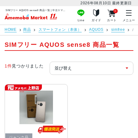
2026年08月10日
最終更新日
SIMフリー AQUOS sense8 商品一覧 | 中古スマホ販売のアメモバマーケット
0
アメモバマーケット
Line
ガイド
カート
メニュー
HOME
商品
スマートフォン（本体）
AQUOS
simfree
AQ
SIMフリー AQUOS sense8 商品一覧
1件
見つかりました
ジャンク品