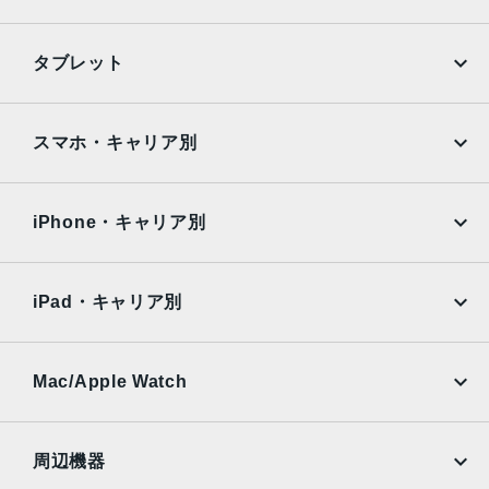
iPhone
Galaxy
タブレット
Google Pixel
Xperia
iPad
iPad mini
AQUOS
Xiaomi
スマホ・キャリア別
iPad Air
iPad Pro
OPPO
Android
docomo
au
Surface
Galaxy Tab
iPhone・キャリア別
SoftBank
楽天モバイル
Xiaomi Tablet
docomo
au
Ymobile
SIMフリー
iPad・キャリア別
SoftBank
楽天モバイル
UQmobile
au
SoftBank
Ymobile
SIMフリー
Mac/Apple Watch
docomo
Wi-Fi
UQmobile
MacBook
MacBook Air
周辺機器