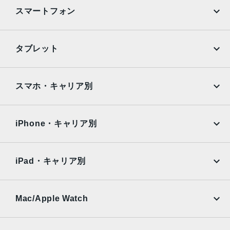
スマートフォン
iPhone
Galaxy
タブレット
Google Pixel
Xperia
iPad
iPad mini
AQUOS
Xiaomi
スマホ・キャリア別
iPad Air
iPad Pro
OPPO
Android
docomo
au
Surface
Galaxy Tab
iPhone・キャリア別
SoftBank
楽天モバイル
Xiaomi Tablet
docomo
au
Ymobile
SIMフリー
iPad・キャリア別
SoftBank
楽天モバイル
UQmobile
au
SoftBank
Ymobile
SIMフリー
Mac/Apple Watch
docomo
Wi-Fi
UQmobile
MacBook
MacBook Air