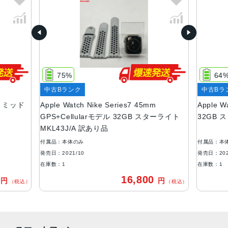
ケースサイズ
45mm、41mm
ケースカラー
アルミニウム：ミッドナイト、スターライト、グリーン、
ブルー、(PRODUCT)RED
75%
64
ステンレススチール：グラファイト、シルバー、ゴールド
中古Bランク
中古Bラ
チタニウム：スペースブラック、チタニウム
デル ミッド
Apple Watch Nike Series7 45mm
Apple 
ストレージ
GPS+Cellularモデル 32GB スターライト
32GB 
MKL43J/A 訳あり品
32GB
付属品：本体のみ
付属品：本
バッテリー
発売日：2021/10
発売日：202
リチャージャブルリチウムイオンバッテリー内蔵
在庫数：1
在庫数：1
最大18時間
0
16,800
円
円
（税込）
（税込）
cellularモデル対応キャリア
au・SoftBank・docomo