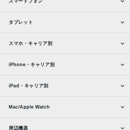
発売日
スマートフォン
2021年10月15日
iPhone
Galaxy
タブレット
Google Pixel
Xperia
iPad
iPad mini
AQUOS
Xiaomi
スマホ・キャリア別
iPad Air
iPad Pro
OPPO
Android
docomo
au
Surface
Galaxy Tab
iPhone・キャリア別
SoftBank
楽天モバイル
Xiaomi Tablet
docomo
au
Ymobile
SIMフリー
iPad・キャリア別
SoftBank
楽天モバイル
UQmobile
au
SoftBank
Ymobile
SIMフリー
Mac/Apple Watch
docomo
Wi-Fi
UQmobile
MacBook
MacBook Air
周辺機器