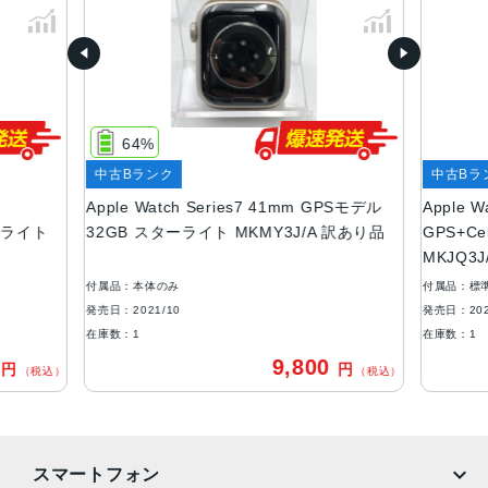
ケースサイズ
45mm、41mm
ケースカラー
アルミニウム：ミッドナイト、スターライト、グリーン、
ブルー、(PRODUCT)RED
64%
ステンレススチール：グラファイト、シルバー、ゴールド
中古Bランク
中古Bラ
チタニウム：スペースブラック、チタニウム
Apple Watch Series7 41mm GPSモデル
Apple W
ストレージ
ターライト
32GB スターライト MKMY3J/A 訳あり品
GPS+C
MKJQ3J
32GB
付属品：本体のみ
付属品：標
バッテリー
発売日：2021/10
発売日：202
リチャージャブルリチウムイオンバッテリー内蔵
在庫数：1
在庫数：1
最大18時間
0
9,800
円
円
（税込）
（税込）
cellularモデル対応キャリア
au・SoftBank・docomo
発売日
スマートフォン