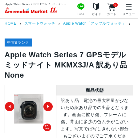
Apple Watch Series 7 GPSモデル ミッドナイト MKMX3J/A 訳あり品 None | 中古スマホ販売のアメモバマーケット
0
アメモバマーケット
Line
ガイド
カート
メニュー
HOME
スマートウォッチ
Apple Watch「アップルウォッチ」
Ap
中古Bランク
Apple Watch Series 7 GPSモデル
ミッドナイト MKMX3J/A 訳あり品
None
商品状態
訳あり品、電池の最大容量が少な
いため訳あり品での出品となりま
す。画面に擦り傷、フレームに
傷、背面に多少の色ムラがござい
ます。写真では写しきれない部分
もございますのでご了承くださ