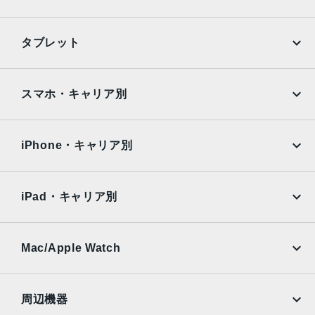
2021年10月15日
iPhone
Galaxy
タブレット
Google Pixel
Xperia
iPad
iPad mini
AQUOS
Xiaomi
スマホ・キャリア別
iPad Air
iPad Pro
OPPO
Android
docomo
au
Surface
Galaxy Tab
iPhone・キャリア別
SoftBank
楽天モバイル
Xiaomi Tablet
docomo
au
Ymobile
SIMフリー
iPad・キャリア別
SoftBank
楽天モバイル
UQmobile
au
SoftBank
Ymobile
SIMフリー
Mac/Apple Watch
docomo
Wi-Fi
UQmobile
MacBook
MacBook Air
周辺機器