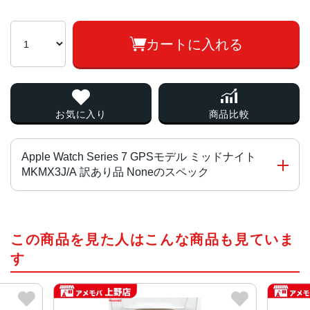
カートに入れる
お気に入り
商品比較
Apple Watch Series 7 GPSモデル ミッドナイト
MKMX3J/A 訳あり品 Noneのスペック
チップ・プロセッサー
この商品を見た人はこんな商品も見ていま
S7（64ビットデュアルコアプロセッサ搭載）
す
ディスプレイ
Retinaディスプレイ