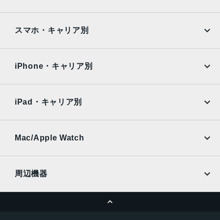
ストレージ容量
Google Pixel
Xperia
128GB または 256GB
iPad
iPad mini
AQUOS
Xiaomi
スマホ・キャリア別
512GB または 1TB
iPad Air
iPad Pro
ネットワーク接続タイプ
OPPO
Android
docomo
au
Surface
Galaxy Tab
Wi-Fiモデル
iPhone・キャリア別
SoftBank
楽天モバイル
バッテリー容量
Xiaomi Tablet
docomo
au
公称バッテリー容量 (WH) 51.5Wh
Ymobile
SIMフリー
iPad・キャリア別
最小バッテリー容量 (WH) 50.2Wh
SoftBank
楽天モバイル
UQmobile
発売日
au
SoftBank
Ymobile
SIMフリー
Mac/Apple Watch
2021年11月 1日
docomo
Wi-Fi
UQmobile
MacBook
MacBook Air
周辺機器
MacBook Pro
iMac
ページトップへ
Apple Pencil
Keyboard
Mac mini
Mac Studio