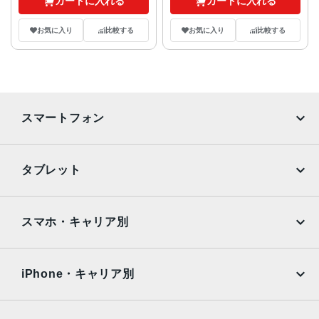
カートに入れる
カートに入れる
お気に入り
比較する
お気に入り
比較する
スマートフォン
iPhone
Galaxy
タブレット
Google Pixel
Xperia
iPad
iPad mini
AQUOS
Xiaomi
スマホ・キャリア別
iPad Air
iPad Pro
OPPO
Android
docomo
au
Surface
Galaxy Tab
iPhone・キャリア別
SoftBank
楽天モバイル
Xiaomi Tablet
docomo
au