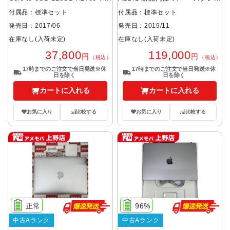
ルバー
付属品：標準セット
付属品：標準セット
発売日：2017/06
発売日：2019/11
在庫なし(入荷未定)
在庫なし(入荷未定)
37,800
119,000
円
円
（税込）
（税込）
17時までのご注文で当日発送※休
17時までのご注文で当日発送※休
日を除く
日を除く
カートに入れる
カートに入れる
お気に入り
比較する
お気に入り
比較する
正常
96%
中古Aランク
中古Aランク