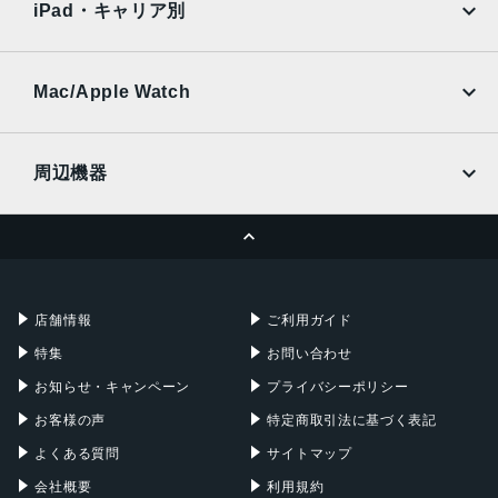
Ymobile
SIMフリー
iPad・キャリア別
SoftBank
楽天モバイル
UQmobile
au
SoftBank
Ymobile
SIMフリー
Mac/Apple Watch
docomo
Wi-Fi
UQmobile
MacBook
MacBook Air
周辺機器
MacBook Pro
iMac
ページトップへ
Apple Pencil
Keyboard
Mac mini
Mac Studio
充電器
iPadケース
Mac Pro
Apple Watch
店舗情報
ご利用ガイド
特集
お問い合わせ
お知らせ・キャンペーン
プライバシーポリシー
お客様の声
特定商取引法に基づく表記
よくある質問
サイトマップ
会社概要
利用規約