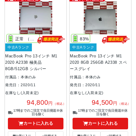
正常 （充放電回数2回）
83%
中古Aランク
中古Aランク
MacBook Pro 13インチ M1
MacBook Pro 13インチ M1
2020 A2338 極美品
2020 8GB 256GB A2338 スペ
8GB/512GB シルバー
ースグレイ
付属品：本体のみ
付属品：本体のみ
発売日：2020/11
発売日：2020/11
在庫なし(入荷未定)
在庫なし(入荷未定)
94,800
94,500
円
円
（税込）
（税込）
17時までのご注文で当日発送※休
17時までのご注文で当日発送※休
日を除く
日を除く
カートに入れる
カートに入れる
お気に入り
比較する
お気に入り
比較する