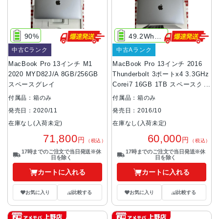
90%
49.2Whリチウムポリマバッテリ内蔵
中古Cランク
中古Aランク
MacBook Pro 13インチ M1
MacBook Pro 13インチ 2016
2020 MYD82J/A 8GB/256GB
Thunderbolt 3ポートx4 3.3GHz
スペースグレイ
Corei7 16GB 1TB スペースグレ
イ
付属品：箱のみ
付属品：箱のみ
発売日：2020/11
発売日：2016/10
在庫なし(入荷未定)
在庫なし(入荷未定)
71,800
60,000
円
円
（税込）
（税込）
17時までのご注文で当日発送※休
17時までのご注文で当日発送※休
日を除く
日を除く
カートに入れる
カートに入れる
お気に入り
比較する
お気に入り
比較する