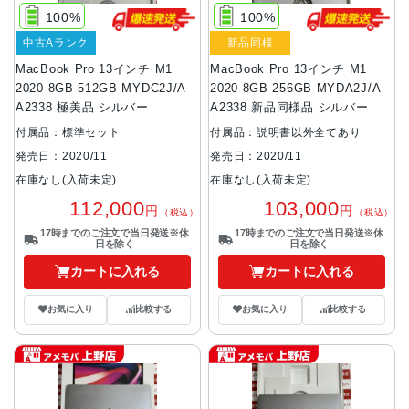
100%
100%
中古Aランク
新品同様
MacBook Pro 13インチ M1
MacBook Pro 13インチ M1
2020 8GB 512GB MYDC2J/A
2020 8GB 256GB MYDA2J/A
A2338 極美品 シルバー
A2338 新品同様品 シルバー
付属品：標準セット
付属品：説明書以外全てあり
発売日：2020/11
発売日：2020/11
在庫なし(入荷未定)
在庫なし(入荷未定)
112,000
103,000
円
円
（税込）
（税込）
17時までのご注文で当日発送※休
17時までのご注文で当日発送※休
日を除く
日を除く
カートに入れる
カートに入れる
お気に入り
比較する
お気に入り
比較する