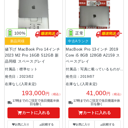
100%
正常
新品同様
中古Aランク
値下げ MacBook Pro 14インチ
MacBook Pro 13インチ 2019
2023 M2 Pro 16GB 512GB 新
Core i5 8GB 128GB A2159 ス
品同様 スペースグレイ
ペースグレイ
付属品：標準セット
付属品：写真に載っているものが
全てです。
発売日：2023/02
発売日：2019/07
在庫なし(入荷未定)
在庫なし(入荷未定)
193,000
41,000
円
円
（税込）
（税込）
17時までのご注文で当日発送※休
17時までのご注文で当日発送※休
日を除く
日を除く
カートに入れる
カートに入れる
お気に入り
比較する
お気に入り
比較する