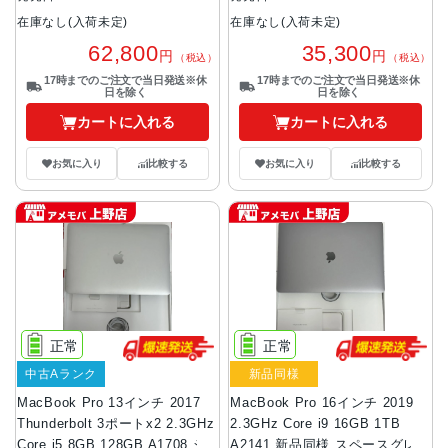
在庫なし(入荷未定)
在庫なし(入荷未定)
62,800
35,300
円
円
（税込）
（税込）
17時までのご注文で当日発送※休
17時までのご注文で当日発送※休
日を除く
日を除く
カートに入れる
カートに入れる
お気に入り
比較する
お気に入り
比較する
正常
正常
中古Aランク
新品同様
MacBook Pro 13インチ 2017
MacBook Pro 16インチ 2019
Thunderbolt 3ポートx2 2.3GHz
2.3GHz Core i9 16GB 1TB
Core i5 8GB 128GB A1708 シ
A2141 新品同様 スペースグレイ