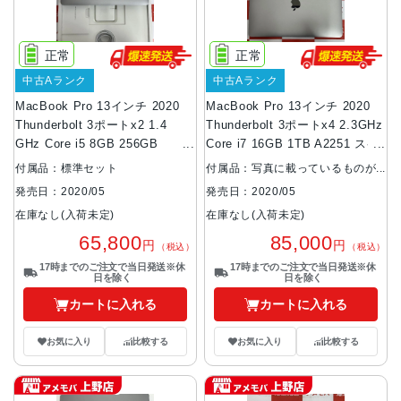
正常
正常
中古Aランク
中古Aランク
MacBook Pro 13インチ 2020
MacBook Pro 13インチ 2020
Thunderbolt 3ポートx2 1.4
Thunderbolt 3ポートx4 2.3GHz
GHz Core i5 8GB 256GB
Core i7 16GB 1TB A2251 スペ
A2289 スペースグレイ
ースグレイ
付属品：標準セット
付属品：写真に載っているものが
全てです。
発売日：2020/05
発売日：2020/05
在庫なし(入荷未定)
在庫なし(入荷未定)
65,800
85,000
円
円
（税込）
（税込）
17時までのご注文で当日発送※休
17時までのご注文で当日発送※休
日を除く
日を除く
カートに入れる
カートに入れる
お気に入り
比較する
お気に入り
比較する