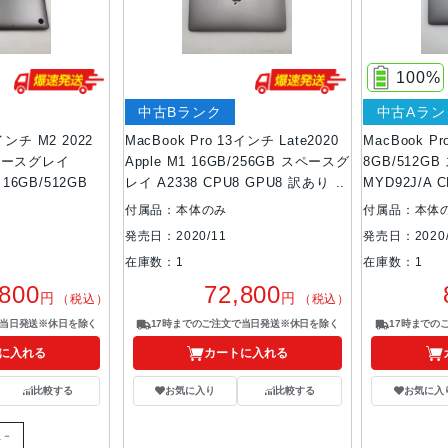
100%
中古Bランク
中古Aラン
3インチ M2 2022
MacBook Pro 13インチ Late2020
MacBook Pr
スペースグレイ
Apple M1 16GB/256GB スペースグ
8GB/512G
16GB/512GB
レイ A2338 CPU8 GPU8 訳あり品
MYD92J/A 
付属品：本体のみ
付属品：本体
発売日：2020/11
発売日：2020/
在庫数：1
在庫数：1
,800
72,800
円
円
（税込）
（税込）
で当日発送※休日を除く
17時までのご注文で当日発送※休日を除く
17時までの
に入れる
カートに入れる
比較する
お気に入り
比較する
お気に入
限－