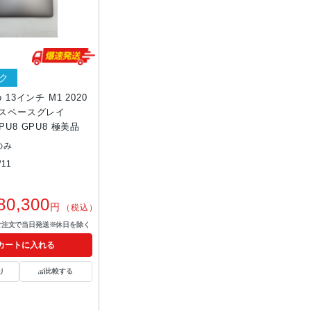
ク
o 13インチ M1 2020
B スペースグレイ
CPU8 GPU8 極美品
のみ
11
80,300
円
（税込）
ご注文で当日発送※休日を除く
カートに入れる
り
比較する