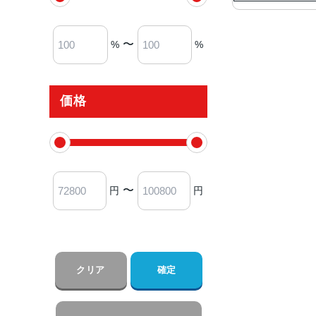
〜
%
%
価格
〜
円
円
クリア
確定