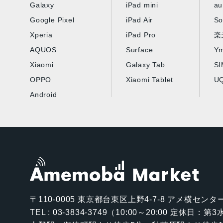
Galaxy
iPad mini
au
Google Pixel
iPad Air
So
Xperia
iPad Pro
楽
AQUOS
Surface
Ym
Xiaomi
Galaxy Tab
S
OPPO
Xiaomi Tablet
UQ
Android
〒110-0005
東京都台東区上野4-7-8 アメ横センター
TEL : 03-3834-3749（10:00～20:00 定休日：