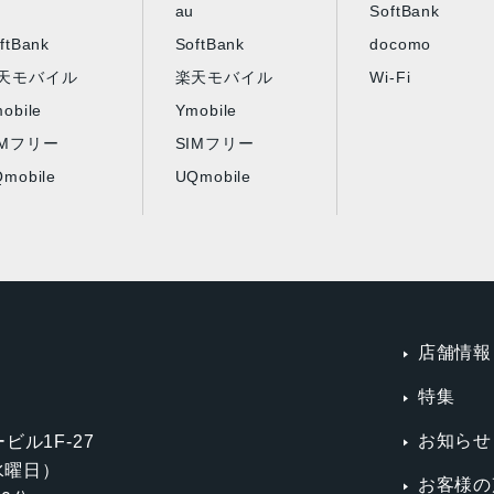
au
SoftBank
ftBank
SoftBank
docomo
天モバイル
楽天モバイル
Wi-Fi
obile
Ymobile
IMフリー
SIMフリー
mobile
UQmobile
店舗情報
特集
お知らせ
ビル1F-27
第3水曜日）
お客様の