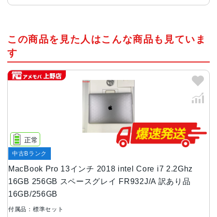
CPU
この商品を見た人はこんな商品も見ていま
標準モデル：2.3GHzクアッドコアIntel Core i5（Turbo Bo
ost使用時最大3.8GHz）、128MB eDRAM
す
オプションメニュー:2.7GHzクアッドコアIntel Core i7（Tu
rbo Boost使用時最大4.5GHz）、128MB eDRAM
SSD容量
標準容量：256GB・512GB
オプションメニュー：1TB、2TBまで追加可能
生体認証
正常
TouchID
中古Bランク
ディスプレイ
MacBook Pro 13インチ 2018 intel Core i7 2.2Ghz
16GB 256GB スペースグレイ FR932J/A 訳あり品
13.3インチRetinaディスプレイ（2,560 x 1,600ピクセル、
16GB/256GB
227 ppi）
500ニトの輝度
付属品：標準セット
広色域（P3）