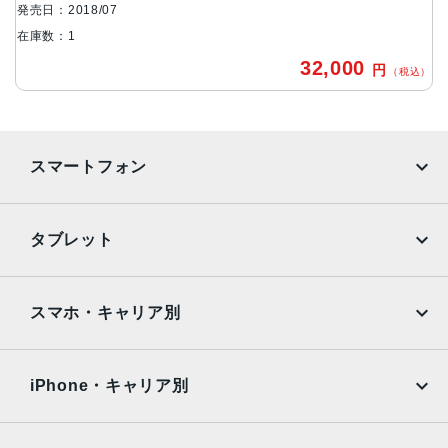
発売日：2018/07
True Toneテクノロジー
在庫数：1
RAM
32,000
円
（税込）
標準モデル：16GB 2,400MHz DDR4オンボードメモリ
オプションメニュー:32GB 2,400MHz DDR4メモリ
電池持ち
スマートフォン
最大10時間
ポート
iPhone
Galaxy
タブレット
4つのThunderbolt 3（USB-C）ポート・3.5mmヘッドフォ
Google Pixel
Xperia
ンジャック
iPad
iPad mini
グラフィック
AQUOS
Xiaomi
スマホ・キャリア別
標準モデル：Radeon Pro 555X（4GB GDDR5メモリとグ
iPad Air
iPad Pro
OPPO
Android
ラフィックス自動切替機能を搭載）Intel UHD Graphics 63
docomo
au
Surface
Galaxy Tab
iPhone・キャリア別
0
オプションメニュー:Radeon Pro 560X（4GB GDDR5メモ
SoftBank
楽天モバイル
Xiaomi Tablet
リ搭載）
docomo
au