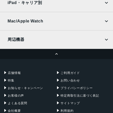
Ymobile
SIMフリー
iPad・キャリア別
高さ
SoftBank
楽天モバイル
UQmobile
1.55cm
au
SoftBank
Ymobile
SIMフリー
Mac/Apple Watch
幅
docomo
Wi-Fi
34.93cm
UQmobile
MacBook
MacBook Air
奥行き
周辺機器
MacBook Pro
iMac
24.07cm
ページトップへ
Apple Pencil
Keyboard
重量
Mac mini
Mac Studio
1.83kg
充電器
iPadケース
Mac Pro
Apple Watch
店舗情報
ご利用ガイド
発売日
特集
お問い合わせ
2018年7月13日
お知らせ・キャンペーン
プライバシーポリシー
お客様の声
特定商取引法に基づく表記
よくある質問
サイトマップ
会社概要
利用規約