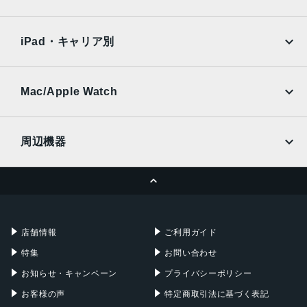
SoftBank
楽天モバイル
Xiaomi Tablet
docomo
au
Ymobile
SIMフリー
iPad・キャリア別
SoftBank
楽天モバイル
UQmobile
au
SoftBank
Ymobile
SIMフリー
Mac/Apple Watch
docomo
Wi-Fi
UQmobile
MacBook
MacBook Air
周辺機器
MacBook Pro
iMac
ページトップへ
Apple Pencil
Keyboard
Mac mini
Mac Studio
充電器
iPadケース
Mac Pro
Apple Watch
店舗情報
ご利用ガイド
特集
お問い合わせ
お知らせ・キャンペーン
プライバシーポリシー
お客様の声
特定商取引法に基づく表記