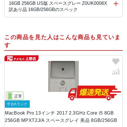
16GB 256GB US版 スペースグレー Z0UK0006X
訳あり品 16GB/256GBのスペック
CPU
この商品を見た人はこんな商品も見ていま
第7世代 Core i5
2.3GHz/2コア
す
画面サイズ
13.3 インチ
本体サイズ
304.1x14.9x212.4 mm
重量
正常
1.37 kg
中古Aランク
カメラ
MacBook Pro 13インチ 2017 2.3GHz Core i5 8GB
256GB MPXT2J/A スペースグレイ 美品 8GB/256GB
20p FaceTime HDカメラ