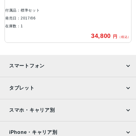
メモリ容量
付属品：標準セット
8GB
発売日：2017/06
ストレージ容量
在庫数：1
SSD：128GB
34,800
円
（税込）
カラー
シルバー
スペースグレイ
スマートフォン
発売日
2017年6月6日
iPhone
Galaxy
タブレット
Google Pixel
Xperia
iPad
iPad mini
AQUOS
Xiaomi
スマホ・キャリア別
iPad Air
iPad Pro
OPPO
Android
docomo
au
Surface
Galaxy Tab
iPhone・キャリア別