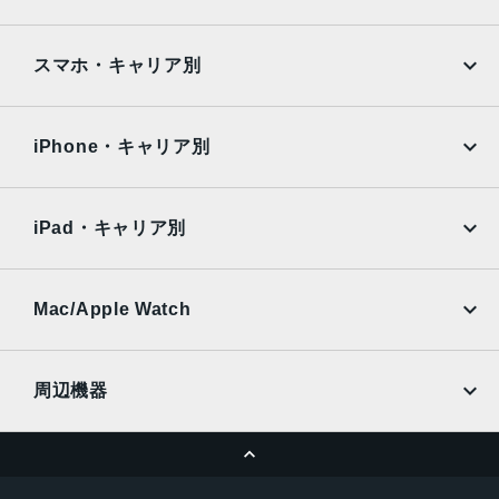
Google Pixel
Xperia
本体サイズ
iPad
iPad mini
AQUOS
Xiaomi
スマホ・キャリア別
304.1x14.9x212.4 mm
iPad Air
iPad Pro
OPPO
Android
重量
docomo
au
Surface
Galaxy Tab
iPhone・キャリア別
1.37 kg
SoftBank
楽天モバイル
カメラ
Xiaomi Tablet
docomo
au
Ymobile
SIMフリー
20p FaceTime HDカメラ
iPad・キャリア別
SoftBank
楽天モバイル
メモリ容量
UQmobile
au
SoftBank
8GB
Ymobile
SIMフリー
Mac/Apple Watch
ストレージ容量
docomo
Wi-Fi
UQmobile
MacBook
MacBook Air
SSD：128GB
周辺機器
カラー
MacBook Pro
iMac
ページトップへ
シルバー
Apple Pencil
Keyboard
Mac mini
Mac Studio
スペースグレイ